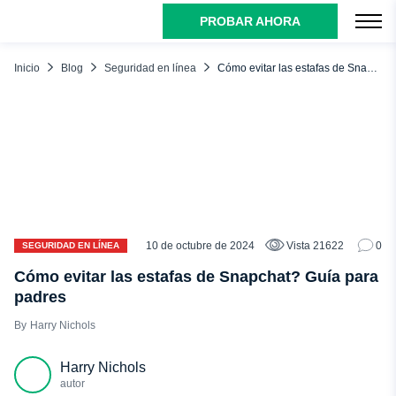
PROBAR AHORA
ÍNDICE
¿Por qué los estafadores utilizan Snapchat?
Inicio
Blog
Seguridad en línea
Cómo evitar las estafas de Snapchat? Guía para padres
¿Cómo funcionan las estafas de Snapchat?
10 estafas de Snapchat con las que hay que tener cuidado
en 2025
Estafas de Sugar Mommy/Sugar Daddy en Snapchat
Estafas de phishing en Snapchat
Estafas románticas en Snapchat
10 de octubre de 2024
Vista 21622
0
SEGURIDAD EN LÍNEA
Estafas benéficas
Cómo evitar las estafas de Snapchat? Guía para
Estafas en Snapchat
padres
Contenido para adultos Estafas Snapchat
Harry Nichols
Estafas de impostores
Harry Nichols
Estafa de concurso falso
autor