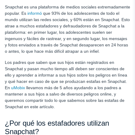
Estafas de recuperación de cuentas
Snapchat es una plataforma de medios sociales extremadamente
Estafas de falsos empleos
popular. Es
informó
que 93% de los adolescentes de todo el
mundo utilizan las redes sociales, y 60% están en Snapchat. Esto
Cómo reconocer cuentas falsas de Snapchat
atrae a muchos estafadores y defraudadores de Snapchat a la
Nombres de estafadores de Snapchat
plataforma: en primer lugar, los adolescentes suelen ser
ingenuos y fáciles de rastrear, y en segundo lugar, los mensajes
Fotos de estafadores de Snapchat
y fotos enviados a través de Snapchat desaparecen en 24 horas
Cómo evitar las estafas de Snapchat
o antes, lo que hace más difícil atrapar a un infiel.
Cuida de la seguridad de tus hijos con la función espía de
Los padres que saben que sus hijos están registrados en
Snapchat de uMobix
Snapchat y pasan mucho tiempo allí deben ser conscientes de
ello y aprender a informar a sus hijos sobre los peligros en línea
Conclusión
y qué hacer en caso de que se produzcan estafas en Snapchat.
En
uMobix
llevamos más de 5 años ayudando a los padres a
mantener a sus hijos a salvo de diversos peligros online, y
queremos compartir todo lo que sabemos sobre las estafas de
Snapchat en este artículo.
¿Por qué los estafadores utilizan
Snapchat?