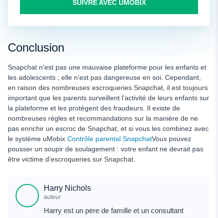
SUIVRE AVEC UMOBIX
Conclusion
Snapchat n'est pas une mauvaise plateforme pour les enfants et
les adolescents ; elle n'est pas dangereuse en soi. Cependant,
en raison des nombreuses escroqueries Snapchat, il est toujours
important que les parents surveillent l'activité de leurs enfants sur
la plateforme et les protègent des fraudeurs. Il existe de
nombreuses règles et recommandations sur la manière de ne
pas enrichir un escroc de Snapchat, et si vous les combinez avec
le système uMobix
Contrôle parental Snapchat
Vous pouvez
pousser un soupir de soulagement : votre enfant ne devrait pas
être victime d'escroqueries sur Snapchat.
Harry Nichols
auteur
Harry est un père de famille et un consultant