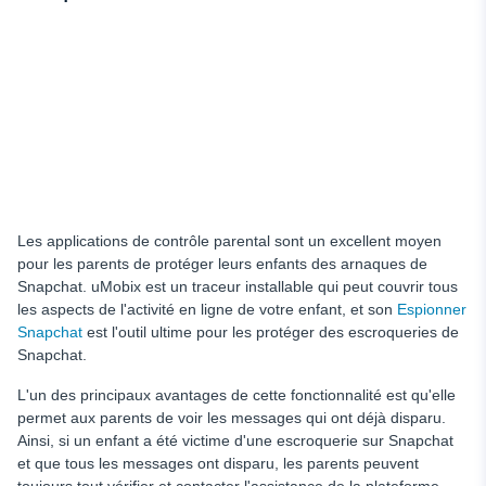
Les applications de contrôle parental sont un excellent moyen
pour les parents de protéger leurs enfants des arnaques de
Snapchat. uMobix est un traceur installable qui peut couvrir tous
les aspects de l'activité en ligne de votre enfant, et son
Espionner
Snapchat
est l'outil ultime pour les protéger des escroqueries de
Snapchat.
L'un des principaux avantages de cette fonctionnalité est qu'elle
permet aux parents de voir les messages qui ont déjà disparu.
Ainsi, si un enfant a été victime d'une escroquerie sur Snapchat
et que tous les messages ont disparu, les parents peuvent