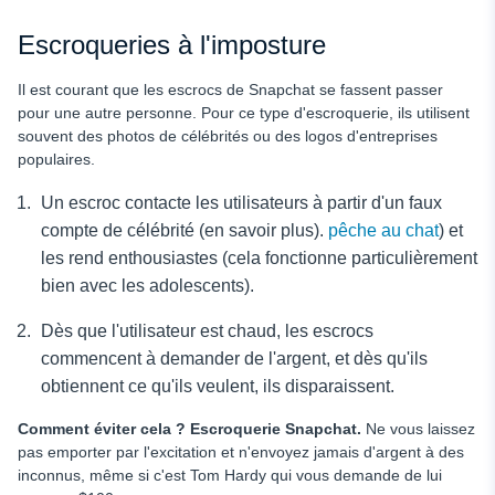
Escroqueries à l'imposture
Il est courant que les escrocs de Snapchat se fassent passer
pour une autre personne. Pour ce type d'escroquerie, ils utilisent
souvent des photos de célébrités ou des logos d'entreprises
populaires.
Un escroc contacte les utilisateurs à partir d'un faux
compte de célébrité (en savoir plus).
pêche au chat
) et
les rend enthousiastes (cela fonctionne particulièrement
bien avec les adolescents).
Dès que l'utilisateur est chaud, les escrocs
commencent à demander de l'argent, et dès qu'ils
obtiennent ce qu'ils veulent, ils disparaissent.
Comment éviter cela ?
Escroquerie Snapchat
.
Ne vous laissez
pas emporter par l'excitation et n'envoyez jamais d'argent à des
inconnus, même si c'est Tom Hardy qui vous demande de lui