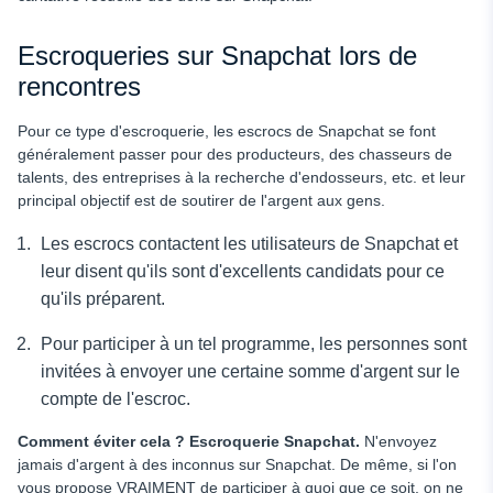
Escroqueries sur Snapchat lors de
rencontres
Pour ce type d'escroquerie, les escrocs de Snapchat se font
généralement passer pour des producteurs, des chasseurs de
talents, des entreprises à la recherche d'endosseurs, etc. et leur
principal objectif est de soutirer de l'argent aux gens.
Les escrocs contactent les utilisateurs de Snapchat et
leur disent qu'ils sont d'excellents candidats pour ce
qu'ils préparent.
Pour participer à un tel programme, les personnes sont
invitées à envoyer une certaine somme d'argent sur le
compte de l'escroc.
Comment éviter cela ?
Escroquerie Snapchat
.
N'envoyez
jamais d'argent à des inconnus sur Snapchat. De même, si l'on
vous propose VRAIMENT de participer à quoi que ce soit, on ne