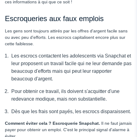
ces informations à qui que ce soit !
Escroqueries aux faux emplois
Les gens sont toujours attirés par les offres d'argent facile sans
ou avec peu d'efforts. Les escrocs capitalisent encore plus sur
cette faiblesse.
Les escrocs contactent les adolescents via Snapchat et
leur proposent un travail facile qui ne leur demande pas
beaucoup d'efforts mais qui peut leur rapporter
beaucoup d'argent.
Pour obtenir ce travail, ils doivent s'acquitter d'une
redevance modique, mais non substantielle.
Dès que les frais sont payés, les escrocs disparaissent.
Comment éviter cela ?
Escroquerie Snapchat
.
Il ne faut jamais
payer pour obtenir un emploi. C'est le principal signal d'alarme à
éviter.