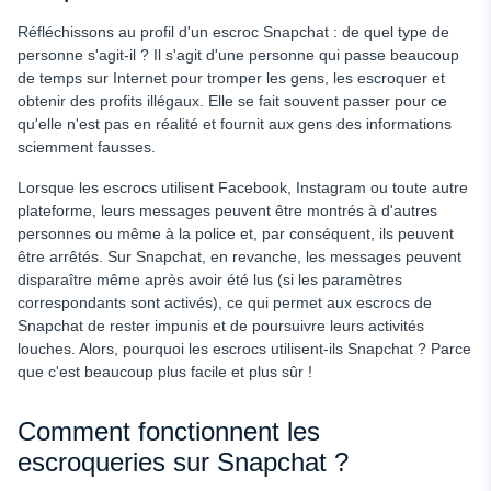
Réfléchissons au profil d'un escroc Snapchat : de quel type de
personne s'agit-il ? Il s'agit d'une personne qui passe beaucoup
de temps sur Internet pour tromper les gens, les escroquer et
obtenir des profits illégaux. Elle se fait souvent passer pour ce
qu'elle n'est pas en réalité et fournit aux gens des informations
sciemment fausses.
Lorsque les escrocs utilisent Facebook, Instagram ou toute autre
plateforme, leurs messages peuvent être montrés à d'autres
personnes ou même à la police et, par conséquent, ils peuvent
être arrêtés. Sur Snapchat, en revanche, les messages peuvent
disparaître même après avoir été lus (si les paramètres
correspondants sont activés), ce qui permet aux escrocs de
Snapchat de rester impunis et de poursuivre leurs activités
louches. Alors, pourquoi les escrocs utilisent-ils Snapchat ? Parce
que c'est beaucoup plus facile et plus sûr !
Comment fonctionnent les
escroqueries sur Snapchat ?