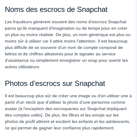
Noms des escrocs de Snapchat
Les fraudeurs génèrent souvent des noms d'escrocs Snapchat
parce qu'ils manquent d'imagination ou de temps pour en créer
un plus ou moins réaliste. De plus, un nom générique est plus ou
moins sûr à utiliser car il attire moins l'attention. Il est beaucoup
plus difficile de se souvenir d'un nom de compte composé de
lettres et de chiffres aléatoires pour le signaler au service
d'assistance ou simplement enregistrer un snap pour avertir les
autres utilisateurs.
Photos d'escrocs sur Snapchat
Il est beaucoup plus sûr de créer une image ou d'en utiliser une à
partir d'un stock que d'utiliser la photo d'une personne comme
avatar (à l'exception des escroqueries sur Snapchat impliquant
des comptes volés). De plus, les filtres et les emojis sur les
photos de profil attirent et excitent les enfants et les adolescents,
ce qui permet de gagner leur confiance plus rapidement.