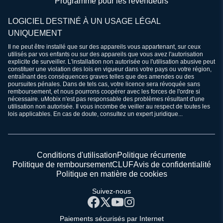
Programme pour les revendeurs
LOGICIEL DESTINÉ À UN USAGE LÉGAL
UNIQUEMENT
Il ne peut être installé que sur des appareils vous appartenant, sur ceux
utilisés par vos enfants ou sur des appareils que vous avez l'autorisation
explicite de surveiller. L'installation non autorisée ou l'utilisation abusive peut
constituer une violation des lois en vigueur dans votre pays ou votre région,
entraînant des conséquences graves telles que des amendes ou des
poursuites pénales. Dans de tels cas, votre licence sera révoquée sans
remboursement, et nous pourrons coopérer avec les forces de l'ordre si
nécessaire. uMobix n'est pas responsable des problèmes résultant d'une
utilisation non autorisée. Il vous incombe de veiller au respect de toutes les
lois applicables. En cas de doute, consultez un expert juridique...
Conditions d'utilisation
Politique récurrente
Politique de remboursement
CLUF
Avis de confidentialité
Politique en matière de cookies
Suivez-nous
Paiements sécurisés par Internet