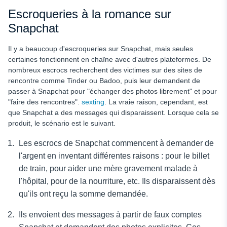
Escroqueries à la romance sur
Snapchat
Il y a beaucoup d'escroqueries sur Snapchat, mais seules
certaines fonctionnent en chaîne avec d'autres plateformes. De
nombreux escrocs recherchent des victimes sur des sites de
rencontre comme Tinder ou Badoo, puis leur demandent de
passer à Snapchat pour "échanger des photos librement" et pour
"faire des rencontres".
sexting
. La vraie raison, cependant, est
que Snapchat a des messages qui disparaissent. Lorsque cela se
produit, le scénario est le suivant.
Les escrocs de Snapchat commencent à demander de
l'argent en inventant différentes raisons : pour le billet
de train, pour aider une mère gravement malade à
l'hôpital, pour de la nourriture, etc. Ils disparaissent dès
qu'ils ont reçu la somme demandée.
Ils envoient des messages à partir de faux comptes