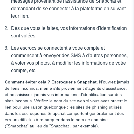
messages provenant de l'assistance de Snapchat et
demandant de se connecter à la plateforme en suivant
leur lien.
Dès que vous le faites, vos informations d'identification
sont volées.
Les escrocs se connectent à votre compte et
commencent à envoyer des SMS à d'autres personnes,
à voler vos photos, à modifier les informations de votre
compte, etc.
Comment éviter cela ?
Escroquerie Snapchat
.
N'ouvrez jamais
de liens inconnus, même s'ils proviennent d'agents d'assistance,
et ne saisissez jamais vos informations d'identification sur des
sites inconnus. Vérifiez le nom du site web si vous avez ouvert le
lien pour une raison quelconque : les sites de phishing utilisés
dans les escroqueries Snapchat comportent généralement des
erreurs difficiles à remarquer dans le nom de domaine
("Smapchat" au lieu de "Snapchat", par exemple).