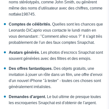
noms stéréotypés, comme John Smith, ou génèrent
même des noms d'utilisateur avec des chiffres, comme
notfake198745.
Comptes de célébrités.
Quelles sont les chances que
Leonardo DiCaprio vous contacte le lundi matin en
vous demandant : "Comment allez-vous ?" Il s'agit très
probablement de l'un des faux comptes Snapchat.
Avatars générés.
Les photos d'escrocs Snapchat sont
souvent générées avec des filtres et des emojis.
Des offres fantastiques.
Des objets gratuits, une
invitation à jouer un rôle dans un film, une offre d'envoi
d'un nouvel iPhone "à tester" - toutes ces choses sont
généralement irréalistes.
Demandes d'argent.
Le but ultime de presque toutes
les escroqueries Snapchat est d'obtenir de l'argent.