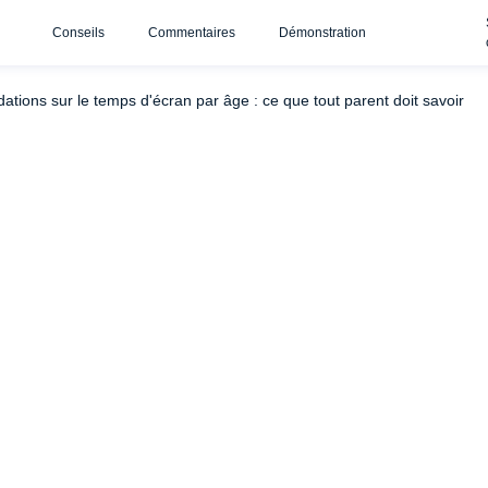
Conseils
Commentaires
Démonstration
s limites de temps d'écran imposées par l'âge ? Risques et conséquence
ions sur le temps d'écran par âge : ce que tout parent doit savoir