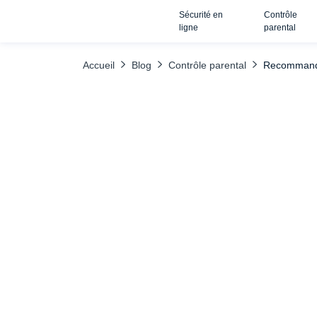
Sécurité en
Contrôle
TABLE DES MATIÈRES
Que se passe-t-il si vos enfants ignorent le
ligne
parental
Accueil
Blog
Contrôle parental
Recommandat