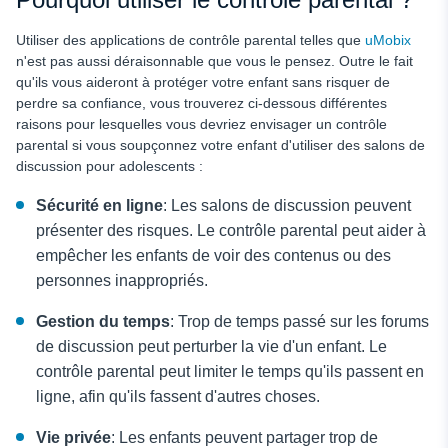
Utiliser des applications de contrôle parental telles que
uMobix
n'est pas aussi déraisonnable que vous le pensez. Outre le fait
qu'ils vous aideront à protéger votre enfant sans risquer de
perdre sa confiance, vous trouverez ci-dessous différentes
raisons pour lesquelles vous devriez envisager un contrôle
parental si vous soupçonnez votre enfant d'utiliser des salons de
discussion pour adolescents :
Sécurité en ligne
: Les salons de discussion peuvent
présenter des risques. Le contrôle parental peut aider à
empêcher les enfants de voir des contenus ou des
personnes inappropriés.
Gestion du temps
: Trop de temps passé sur les forums
de discussion peut perturber la vie d'un enfant. Le
contrôle parental peut limiter le temps qu'ils passent en
ligne, afin qu'ils fassent d'autres choses.
Vie privée
: Les enfants peuvent partager trop de