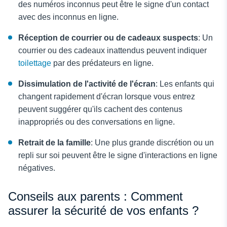
des numéros inconnus peut être le signe d'un contact
avec des inconnus en ligne.
Réception de courrier ou de cadeaux suspects
: Un
courrier ou des cadeaux inattendus peuvent indiquer
toilettage
par des prédateurs en ligne.
Dissimulation de l'activité de l'écran
: Les enfants qui
changent rapidement d'écran lorsque vous entrez
peuvent suggérer qu'ils cachent des contenus
inappropriés ou des conversations en ligne.
Retrait de la famille
: Une plus grande discrétion ou un
repli sur soi peuvent être le signe d'interactions en ligne
négatives.
Conseils aux parents : Comment
assurer la sécurité de vos enfants ?