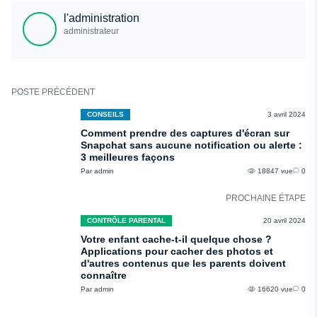
garantir leur sécurité. Si laisser votre enfant explorer le web peut être
l'administration
bénéfique pour lui à long terme, vous devez garder à l'esprit les risques tels
administrateur
que l'exposition à des contenus inappropriés, la cyberintimidation et le
danger de l'étranger.
POSTE PRÉCÉDENT
CONSEILS
3 avril 2024
Comment prendre des captures d'écran sur
Snapchat sans aucune notification ou alerte :
3 meilleures façons
Par admin
18847 vue
0
PROCHAINE ÉTAPE
CONTRÔLE PARENTAL
20 avril 2024
Votre enfant cache-t-il quelque chose ?
Applications pour cacher des photos et
d'autres contenus que les parents doivent
connaître
Par admin
16620 vue
0