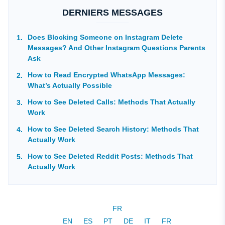
DERNIERS MESSAGES
Does Blocking Someone on Instagram Delete
Messages? And Other Instagram Questions Parents
Ask
How to Read Encrypted WhatsApp Messages:
What’s Actually Possible
How to See Deleted Calls: Methods That Actually
Work
How to See Deleted Search History: Methods That
Actually Work
How to See Deleted Reddit Posts: Methods That
Actually Work
FR
EN
ES
PT
DE
IT
FR