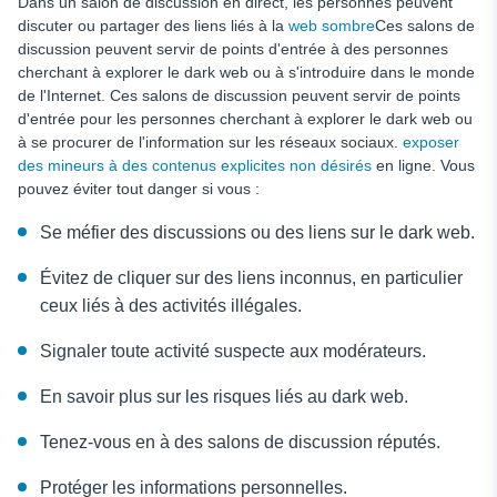
Dans un salon de discussion en direct, les personnes peuvent
discuter ou partager des liens liés à la
web sombre
Ces salons de
discussion peuvent servir de points d'entrée à des personnes
cherchant à explorer le dark web ou à s'introduire dans le monde
de l'Internet. Ces salons de discussion peuvent servir de points
d'entrée pour les personnes cherchant à explorer le dark web ou
à se procurer de l'information sur les réseaux sociaux.
exposer
des mineurs à des contenus explicites non désirés
en ligne. Vous
pouvez éviter tout danger si vous :
Se méfier des discussions ou des liens sur le dark web.
Évitez de cliquer sur des liens inconnus, en particulier
ceux liés à des activités illégales.
Signaler toute activité suspecte aux modérateurs.
En savoir plus sur les risques liés au dark web.
Tenez-vous en à des salons de discussion réputés.
Protéger les informations personnelles.