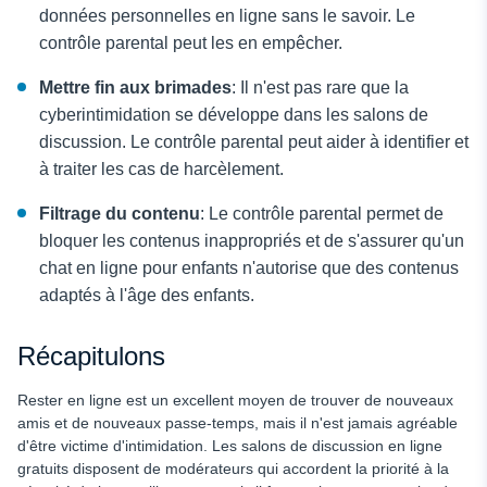
données personnelles en ligne sans le savoir. Le
contrôle parental peut les en empêcher.
Mettre fin aux brimades
: Il n'est pas rare que la
cyberintimidation se développe dans les salons de
discussion. Le contrôle parental peut aider à identifier et
à traiter les cas de harcèlement.
Filtrage du contenu
: Le contrôle parental permet de
bloquer les contenus inappropriés et de s'assurer qu'un
chat en ligne pour enfants n'autorise que des contenus
adaptés à l'âge des enfants.
Récapitulons
Rester en ligne est un excellent moyen de trouver de nouveaux
amis et de nouveaux passe-temps, mais il n'est jamais agréable
d'être victime d'intimidation. Les salons de discussion en ligne
gratuits disposent de modérateurs qui accordent la priorité à la