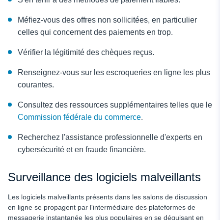
Méfiez-vous des offres non sollicitées, en particulier
celles qui concernent des paiements en trop.
Vérifier la légitimité des chèques reçus.
Renseignez-vous sur les escroqueries en ligne les plus
courantes.
Consultez des ressources supplémentaires telles que le
Commission fédérale du commerce
.
Recherchez l'assistance professionnelle d'experts en
cybersécurité et en fraude financière.
Surveillance des logiciels malveillants
Les logiciels malveillants présents dans les salons de discussion
en ligne se propagent par l'intermédiaire des plateformes de
messagerie instantanée les plus populaires en se déguisant en