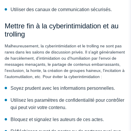
Utiliser des canaux de communication sécurisés.
Mettre fin à la cyberintimidation et au
trolling
Malheureusement, la cyberintimidation et le trolling ne sont pas
rares dans les salons de discussion privés. Il s'agit généralement
de harcèlement, d'intimidation ou d'humiliation par l'envoi de
messages menaçants, le partage de contenus embarrassants,
l'exclusion, la honte, la création de groupes haineux, l'incitation à
l'automutilation, etc. Pour éviter la cyberintimidation :
Soyez prudent avec les informations personnelles.
Utilisez les paramètres de confidentialité pour contrôler
qui peut voir votre contenu.
Bloquez et signalez les auteurs de ces actes.