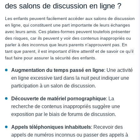
des salons de discussion en ligne ?
Les enfants peuvent facilement accéder aux salons de discussion
en ligne, qui constituent une part importante de leurs échanges
avec leurs amis. Ces plates-formes peuvent toutefois présenter
des risques, car ils peuvent y voir des contenus inappropriés ou
parler à des inconnus que leurs parents n'approuvent pas. En
tant que parent, il est important d'être attentif et de savoir ce qu'il
faut faire pour assurer la sécurité des enfants.
Augmentation du temps passé en ligne
: Une activité
en ligne excessive tard dans la nuit peut indiquer une
participation à un salon de discussion.
Découverte de matériel pornographique
: La
recherche de contenus inappropriés suggère une
exposition par le biais de forums de discussion.
Appels téléphoniques inhabituels
: Recevoir des
appels de numéros inconnus ou passer des appels à