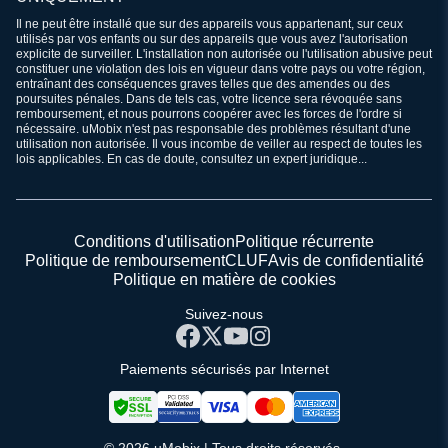
Il ne peut être installé que sur des appareils vous appartenant, sur ceux
utilisés par vos enfants ou sur des appareils que vous avez l'autorisation
explicite de surveiller. L'installation non autorisée ou l'utilisation abusive peut
constituer une violation des lois en vigueur dans votre pays ou votre région,
entraînant des conséquences graves telles que des amendes ou des
poursuites pénales. Dans de tels cas, votre licence sera révoquée sans
remboursement, et nous pourrons coopérer avec les forces de l'ordre si
nécessaire. uMobix n'est pas responsable des problèmes résultant d'une
utilisation non autorisée. Il vous incombe de veiller au respect de toutes les
lois applicables. En cas de doute, consultez un expert juridique...
Conditions d'utilisation
Politique récurrente
Politique de remboursement
CLUF
Avis de confidentialité
Politique en matière de cookies
Suivez-nous
Paiements sécurisés par Internet