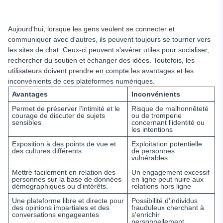
Aujourd'hui, lorsque les gens veulent se connecter et
communiquer avec d'autres, ils peuvent toujours se tourner vers
les sites de chat. Ceux-ci peuvent s'avérer utiles pour socialiser,
rechercher du soutien et échanger des idées. Toutefois, les
utilisateurs doivent prendre en compte les avantages et les
inconvénients de ces plateformes numériques.
Avantages
Inconvénients
Permet de préserver l'intimité et le
Risque de malhonnêteté
courage de discuter de sujets
ou de tromperie
sensibles
concernant l'identité ou
les intentions
Exposition à des points de vue et
Exploitation potentielle
des cultures différents
de personnes
vulnérables
Mettre facilement en relation des
Un engagement excessif
personnes sur la base de données
en ligne peut nuire aux
démographiques ou d'intérêts.
relations hors ligne
Une plateforme libre et directe pour
Possibilité d'individus
des opinions impartiales et des
frauduleux cherchant à
conversations engageantes
s'enrichir
personnellement