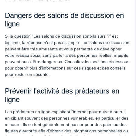
Dangers des salons de discussion en
ligne
Si la question "Les salons de discussion sont-ils sûrs ?" est
légitime, la réponse n'est pas si simple. Les salons de discussion
peuvent être très amusants et vous permettre de développer
votre réseau social sans parler à des personnes réelles, mais ils
peuvent aussi être dangereux. Consultez les sections ci-dessous
pour obtenir plus d'informations sur ces risques et des conseils
pour rester en sécurité.
Prévenir l'activité des prédateurs en
ligne
Les prédateurs en ligne exploitent l'internet pour nuire à autrui,
en ciblant souvent des personnes vulnérables, en particulier des
mineurs. Ils se font généralement passer pour des pairs ou des
figures d'autorité afin d'obtenir des informations personnelles ou