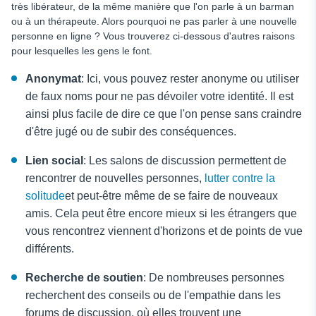
très libérateur, de la même manière que l'on parle à un barman
ou à un thérapeute. Alors pourquoi ne pas parler à une nouvelle
personne en ligne ? Vous trouverez ci-dessous d'autres raisons
pour lesquelles les gens le font.
Anonymat
: Ici, vous pouvez rester anonyme ou utiliser
de faux noms pour ne pas dévoiler votre identité. Il est
ainsi plus facile de dire ce que l'on pense sans craindre
d'être jugé ou de subir des conséquences.
Lien social
: Les salons de discussion permettent de
rencontrer de nouvelles personnes,
lutter contre la
solitude
et peut-être même de se faire de nouveaux
amis. Cela peut être encore mieux si les étrangers que
vous rencontrez viennent d'horizons et de points de vue
différents.
Recherche de soutien
: De nombreuses personnes
recherchent des conseils ou de l'empathie dans les
forums de discussion, où elles trouvent une