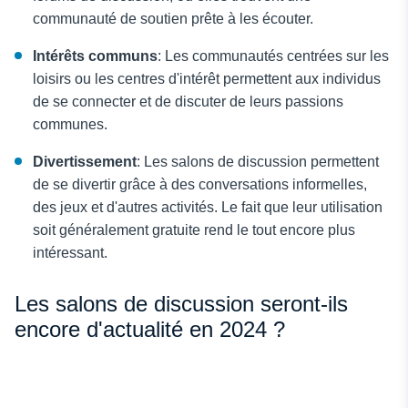
communauté de soutien prête à les écouter.
Intérêts communs
: Les communautés centrées sur les
loisirs ou les centres d'intérêt permettent aux individus
de se connecter et de discuter de leurs passions
communes.
Divertissement
: Les salons de discussion permettent
de se divertir grâce à des conversations informelles,
des jeux et d'autres activités. Le fait que leur utilisation
soit généralement gratuite rend le tout encore plus
intéressant.
Les salons de discussion seront-ils
encore d'actualité en 2024 ?