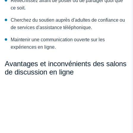
Réfléchissez avant de poster ou de partager quoi que
ce soit.
Cherchez du soutien auprès d'adultes de confiance ou
de services d'assistance téléphonique.
Maintenir une communication ouverte sur les
expériences en ligne.
Avantages et inconvénients des salons
de discussion en ligne