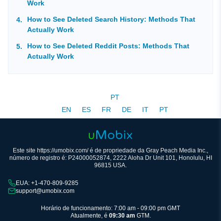
Work
How to See Deleted Search History: Methods That
Actually Work
How to See Deleted Reddit Posts: Methods That
Actually Work
PT
EN
ES
FR
DE
IT
PT
Este site https://umobix.com/ é de propriedade da Gray Peach Media Inc.,
número de registro é: P24000052874, 2222 Aloha Dr Unit 101, Honolulu, HI
96815 USA.
EUA: +1-470-809-9285
support@umobix.com
Horário de funcionamento: 7:00 am - 09:00 pm GMT
Atualmente, é
09:30 am
GTM.