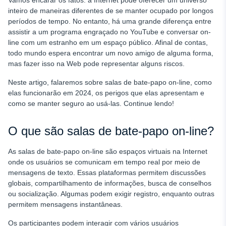
Vamos encarar os fatos: a Internet pode oferecer um universo
Salas de bate-papo on-line mais populares
inteiro de maneiras diferentes de se manter ocupado por longos
períodos de tempo. No entanto, há uma grande diferença entre
Como identificar se seu filho está usando salas de bate-
assistir a um programa engraçado no YouTube e conversar on-
papo on-line
line com um estranho em um espaço público. Afinal de contas,
Dicas para os pais: Como manter seus filhos seguros?
todo mundo espera encontrar um novo amigo de alguma forma,
mas fazer isso na Web pode representar alguns riscos.
Por que usar o controle dos pais?
Neste artigo, falaremos sobre salas de bate-papo on-line, como
Vamos recapitular
elas funcionarão em 2024, os perigos que elas apresentam e
PERGUNTAS FREQUENTES
como se manter seguro ao usá-las. Continue lendo!
O que são salas de bate-papo on-line?
As salas de bate-papo on-line são espaços virtuais na Internet
onde os usuários se comunicam em tempo real por meio de
mensagens de texto. Essas plataformas permitem discussões
globais, compartilhamento de informações, busca de conselhos
ou socialização. Algumas podem exigir registro, enquanto outras
permitem mensagens instantâneas.
Os participantes podem interagir com vários usuários