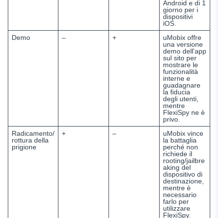
Android e di 1
giorno per i
dispositivi
iOS.
Demo
–
+
uMobix offre
una versione
demo dell'app
sul sito per
mostrare le
funzionalità
interne e
guadagnare
la fiducia
degli utenti,
mentre
FlexiSpy ne è
privo.
Radicamento/
+
–
uMobix vince
rottura della
la battaglia
prigione
perché non
richiede il
rooting/jailbre
aking del
dispositivo di
destinazione,
mentre è
necessario
farlo per
utilizzare
FlexiSpy.