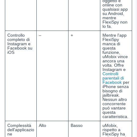
oggetto è
online con
qualsiasi app
su Android,
mentre
FlexiSpy non
lo fa.
Controllo
–
+
Mentre l'app
completo di
FlexiSpy
Instagram e
manca di
Facebook su
questa
iOS
funzione,
uMobix vince
ancora una
volta. Offre
Instagram e
Controlli
parentali di
Facebook
per
iPhone senza
bisogno di
jailbreak.
Nessun altro
concorrente
può vantare
questa
caratteristica.
Complessità
Alto
Basso
uMobix,
dell'applicazio
rispetto a
ne
FlexiSpy ha