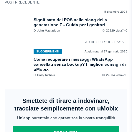
POST PRECEDENTE
SLANG DEGLI ADOLESCENTI
5 dicembre 2024
Significato dei POS nello slang della
generazione Z - Guida per i genitori
Di John Macfadden
22229 vista
0
ARTICOLO SUCCESSIVO
SUGGERIMENTI
Aggiornato al 27 gennaio 2025
Come recuperare i messaggi WhatsApp
cancellati senza backup? I migliori consigli di
uMobix
Di Harry Nichols
22864 vista
0
Smettete di tirare a indovinare,
tracciate semplicemente con uMobix
Un'app parentale che garantisce la vostra tranquillità