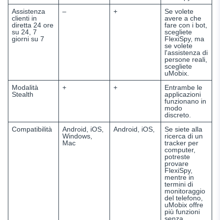
Assistenza
–
+
Se volete
clienti in
avere a che
diretta 24 ore
fare con i bot,
su 24, 7
scegliete
giorni su 7
FlexiSpy, ma
se volete
l'assistenza di
persone reali,
scegliete
uMobix.
Modalità
+
+
Entrambe le
Stealth
applicazioni
funzionano in
modo
discreto.
Compatibilità
Android, iOS,
Android, iOS,
Se siete alla
Windows,
ricerca di un
Mac
tracker per
computer,
potreste
provare
FlexiSpy,
mentre in
termini di
monitoraggio
del telefono,
uMobix offre
più funzioni
senza