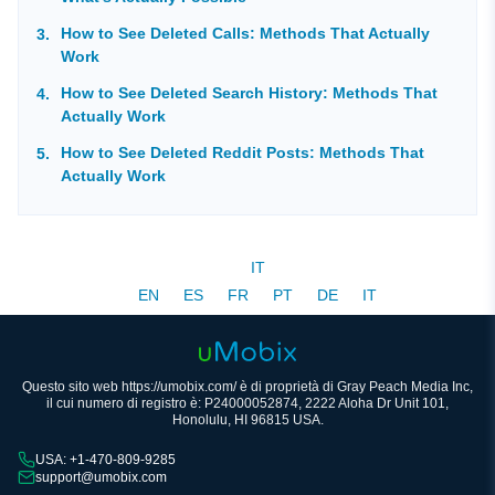
How to See Deleted Calls: Methods That Actually
Work
How to See Deleted Search History: Methods That
Actually Work
How to See Deleted Reddit Posts: Methods That
Actually Work
IT
EN
ES
FR
PT
DE
IT
Questo sito web https://umobix.com/ è di proprietà di Gray Peach Media Inc,
il cui numero di registro è: P24000052874, 2222 Aloha Dr Unit 101,
Honolulu, HI 96815 USA.
USA: +1-470-809-9285
support@umobix.com