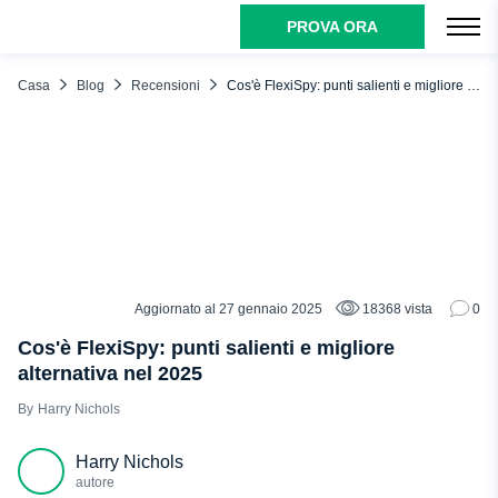
PROVA ORA
INDICE DEI CONTENUTI
Che cos'è FlexiSpy?
Casa
Blog
Recensioni
Cos'è FlexiSpy: punti salienti e migliore alternativa nel 2025
Come funziona FlexiSpy?
Caratteristiche principali di FlexiSpy
FlexiSpy: la migliore alternativa: FlexiSpy vs uMobix
Perché scegliere uMobix come localizzatore di telefoni
cellulari?
Conclusione
Aggiornato al 27 gennaio 2025
18368 vista
0
RECENSIONI
Cos'è FlexiSpy: punti salienti e migliore
alternativa nel 2025
Harry Nichols
Harry Nichols
autore