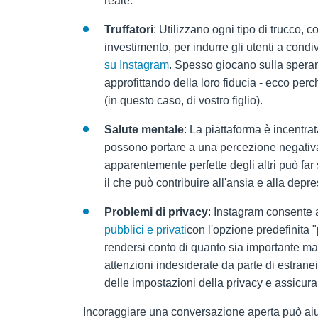
reale.
Truffatori
: Utilizzano ogni tipo di trucco, 
investimento, per indurre gli utenti a cond
su Instagram
. Spesso giocano sulla speranza
approfittando della loro fiducia - ecco pe
(in questo caso, di vostro figlio).
Salute mentale
: La piattaforma è incentrat
possono portare a una percezione negativa
apparentemente perfette degli altri può far
il che può contribuire all'ansia e alla depr
Problemi di privacy
: Instagram consente ag
pubblici e privati
con l'opzione predefinita "
rendersi conto di quanto sia importante man
attenzioni indesiderate da parte di estranei.
delle impostazioni della privacy e assicurar
Incoraggiare una conversazione aperta può aiut