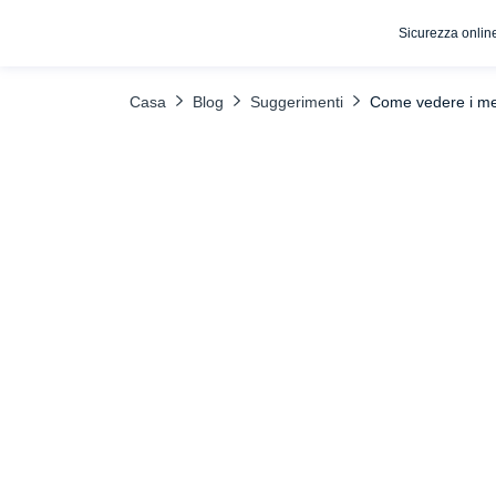
Sicurezza onlin
INDICE DEI CONTENUTI
Usare le proprie credenziali per leggere i me
Casa
Blog
Suggerimenti
Come vedere i me