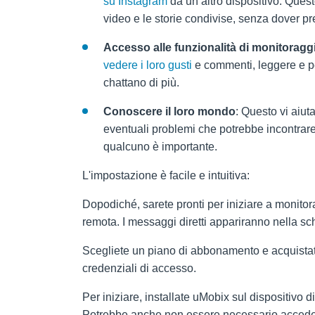
su Instagram
da un altro dispositivo. Questo
video e le storie condivise, senza dover pre
Accesso alle funzionalità di monitorag
vedere i loro gusti
e commenti, leggere e pe
chattano di più.
Conoscere il loro mondo
: Questo vi aiuta
eventuali problemi che potrebbe incontrar
qualcuno è importante.
L'impostazione è facile e intuitiva:
Dopodiché, sarete pronti per iniziare a monito
remota. I messaggi diretti appariranno nella sc
Scegliete un piano di abbonamento e acquistatel
credenziali di accesso.
Per iniziare, installate uMobix sul dispositivo d
Potrebbe anche non essere necessario accedere 