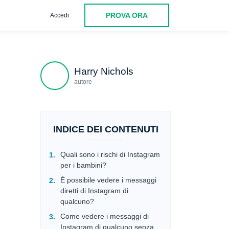
PROVA ORA
Accedi
ul browser web
È legale vedere i messaggi di Instagram di qu
Harry Nichols
autore
INDICE DEI CONTENUTI
Quali sono i rischi di Instagram
per i bambini?
È possibile vedere i messaggi
diretti di Instagram di
qualcuno?
Come vedere i messaggi di
Instagram di qualcuno senza