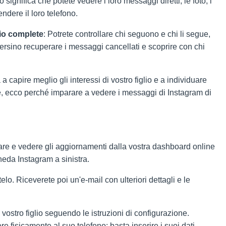
 significa che potete vedere i loro messaggi diretti, le foto, i
ndere il loro telefono.
gio complete
: Potrete controllare chi seguono e chi li segue,
rsino recuperare i messaggi cancellati e scoprire con chi
 a capire meglio gli interessi di vostro figlio e a individuare
e, ecco perché imparare a vedere i messaggi di Instagram di
rare e vedere gli aggiornamenti dalla vostra dashboard online
heda Instagram a sinistra.
o. Riceverete poi un'e-mail con ulteriori dettagli e le
i vostro figlio seguendo le istruzioni di configurazione.
fisicamente al suo telefono: basta inserire i suoi dati