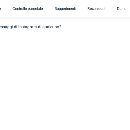
e
Controllo parentale
Suggerimenti
Recensioni
Demo
ssaggi diretti su Instagram
Vedere i messaggi di Instagram s
ssaggi di Instagram di qualcuno?