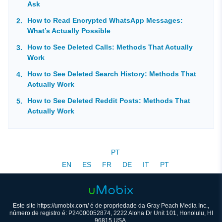
Ask
How to Read Encrypted WhatsApp Messages:
What’s Actually Possible
How to See Deleted Calls: Methods That Actually
Work
How to See Deleted Search History: Methods That
Actually Work
How to See Deleted Reddit Posts: Methods That
Actually Work
PT
EN
ES
FR
DE
IT
PT
Este site https://umobix.com/ é de propriedade da Gray Peach Media Inc.,
número de registro é: P24000052874, 2222 Aloha Dr Unit 101, Honolulu, HI
96815 USA.