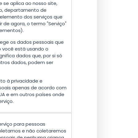
de se aplica ao nosso site,
ico, departamento de
 elemento dos serviços que
r de agora, o termo "Serviço"
elementos).
e rege os dados pessoais que
 você está usando o
gnifica dados que, por si só
tros dados, podem ser
ito à privacidade e
soais apenas de acordo com
 EUA e em outros países onde
rviço.
serviço para pessoas
coletamos e não coletaremos
essoais de nenhuma criança