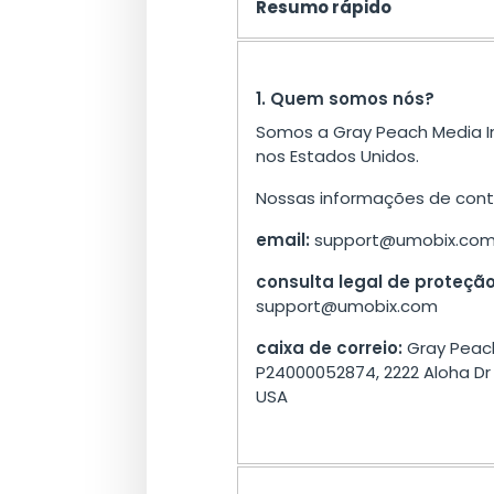
Resumo rápido
1. Quem somos nós?
Somos a Gray Peach Media I
nos Estados Unidos.
Nossas informações de cont
email:
support@umobix.co
consulta legal de proteçã
support@umobix.com
caixa de correio:
Gray Peach
P24000052874, 2222 Aloha Dr U
USA