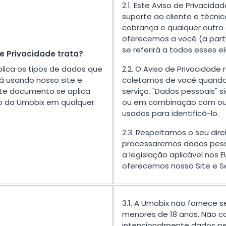
2.1. Este Aviso de Privacida
suporte ao cliente e técn
cobrança e qualquer outro
oferecemos a você (a parti
se referirá a todos esses 
de Privacidade trata?
plica os tipos de dados que
2.2. O Aviso de Privacidad
 usando nosso site e
coletamos de você quando
ste documento se aplica
serviço. "Dados pessoais" si
iço da Umobix em qualquer
ou em combinação com ou
usados para identificá-lo.
2.3. Respeitamos o seu dire
processaremos dados pes
a legislação aplicável nos
oferecemos nosso Site e Se
3.1. A Umobix não fornece 
menores de 18 anos. Não 
intencionalmente dados p