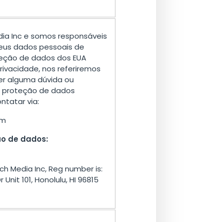
dia Inc e somos responsáveis
eus dados pessoais de
teção de dados dos EUA
Privacidade, nos referiremos
er alguma dúvida ou
 proteção de dados
ntatar via:
om
ão de dados:
h Media Inc, Reg number is:
Unit 101, Honolulu, HI 96815