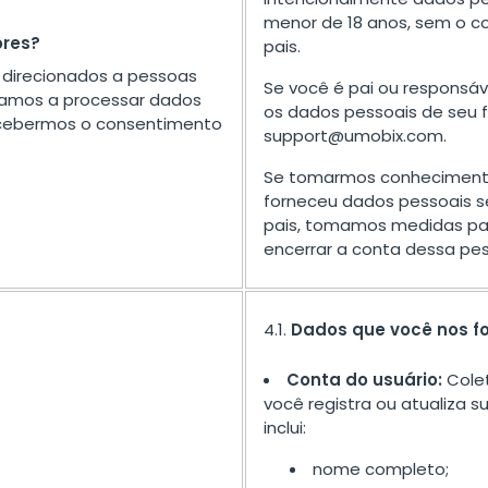
menor de 18 anos, sem o c
ores?
pais.
o direcionados a pessoas
Se você é pai ou responsá
amos a processar dados
os dados pessoais de seu f
ecebermos o consentimento
support@umobix.com
.
Se tomarmos conheciment
forneceu dados pessoais 
pais, tomamos medidas par
encerrar a conta dessa pe
4.1.
Dados que você nos f
Conta do usuário:
Cole
você registra ou atualiza s
inclui:
nome completo;