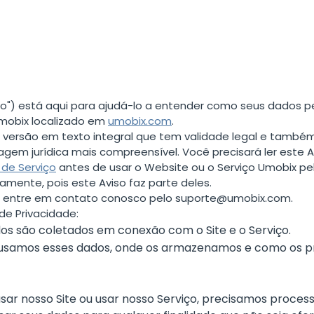
한국의
viso") está aqui para ajudá-lo a entender como seus dados
mobix localizado em
umobix.com
.
versão em texto integral que tem validade legal e també
em jurídica mais compreensível. Você precisará ler este A
de Serviço
antes de usar o Website ou o Serviço Umobix pela 
mente, pois este Aviso faz parte deles.
, entre em contato conosco pelo
suporte@umobix.com
.
de Privacidade:
ados são coletados em conexão com o Site e o Serviço.
usamos esses dados, onde os armazenamos e como os 
sar nosso Site ou usar nosso Serviço, precisamos process