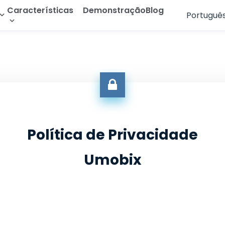
Características
Demonstração
Blog
Portuguê
de Android
r WhatsApp
Leia as Mensagens de Texto
English
 Instagram
Rastrear Geolocalização
Français
 Telegram
Rastrear Galeria
Deutsch
r Apps de Namoro
Transmissão de Áudio
العربية
 Messenger
Ver Histórico do Navegador
Türkçe
Política de Privacidade
 Snapchat
Ver Histórico de Chamadas
Español
Umobix
All Features
Português
简体中文
Русский