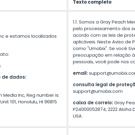
Texto completo
1.1. Somos a Gray Peach Me
pelo processamento dos s
acordo com as leis de pro
nc e estamos localizados
aplicáveis. Neste Aviso de 
como "Umobix". Se você tiv
ato:
preocupação em relação à
pessoais, você pode nos co
m
email:
support@umobix.c
o de dados:
consulta legal de proteç
support@umobix.com
 Media Inc, Reg number is:
nit 101, Honolulu, HI 96815
caixa de correio:
Gray Peac
P24000052874, 2222 Aloha Dr 
USA