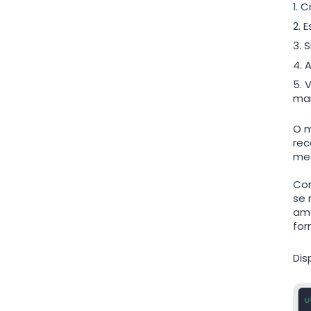
C
E
S
A
V
mar
O m
rec
mes
Com
se 
ama
for
Dis