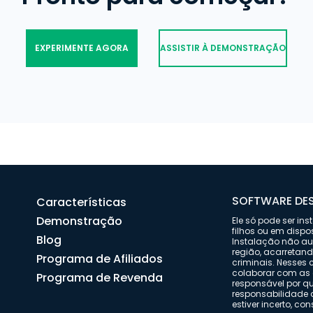
EXPERIMENTE AGORA
ASSISTIR À DEMONSTRAÇÃO
SOFTWARE DES
Características
Demonstração
Ele só pode ser in
filhos ou em dispo
Blog
Instalação não aut
região, acarretan
Programa de Afiliados
criminais. Nesses
colaborar com as 
Programa de Revenda
responsável por q
responsabilidade 
estiver incerto, co