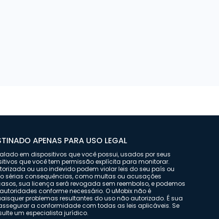
TINADO APENAS PARA USO LEGAL
stalado em dispositivos que você possui, usados por seus
sitivos que você tem permissão explícita para monitorar.
orizada ou uso indevido podem violar leis do seu país ou
do sérias consequências, como multas ou acusações
 casos, sua licença será revogada sem reembolso, e podemos
autoridades conforme necessário. O uMobix não é
uaisquer problemas resultantes do uso não autorizado. É sua
assegurar a conformidade com todas as leis aplicáveis. Se
nsulte um especialista jurídico.