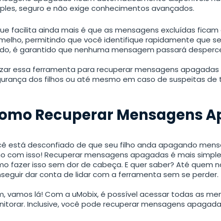
ples, seguro e não exige conhecimentos avançados.
ue facilita ainda mais é que as mensagens excluídas fic
melho, permitindo que você identifique rapidamente que 
o, é garantido que nenhuma mensagem passará desperce
lizar essa ferramenta para recuperar mensagens apagadas
urança dos filhos ou até mesmo em caso de suspeitas de 
Rastreador
omo Recuperar Mensagens A
Android
ê está desconfiado de que seu filho anda apagando mensa
o com isso! Recuperar mensagens apagadas é mais simple
o fazer isso sem dor de cabeça. E quer saber? Até quem n
seguir dar conta de lidar com a ferramenta sem se perder.
, vamos lá! Com a uMobix, é possível acessar todas as men
itorar. Inclusive, você pode recuperar mensagens apagadas