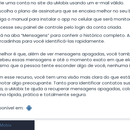
rie uma conta no site da uMobix usando um e-mail válido.
scolha o plano de assinatura que se encaixa melhor no seu 
iga o manual para instalar o app no celular que será monito
cesse seu painel de controle pelo login da conta criada.
á na aba “Mensagens” para conferir o histórico completo.
cadinhas para você identificá-las rapidamente.
elhor é que, além de ver mensagens apagadas, você tam
ebeu essas mensagens e até o momento exato em que elas
mo que a pessoa tente esconder algo de você, nenhuma i
 esse recurso, você tem uma visão mais clara do que est
notar algo preocupante. Tanto para identificar contatos s
, a uMobix te ajuda a recuperar mensagens apagadas, co
ma rápida, prática e totalmente segura.
ponível em: