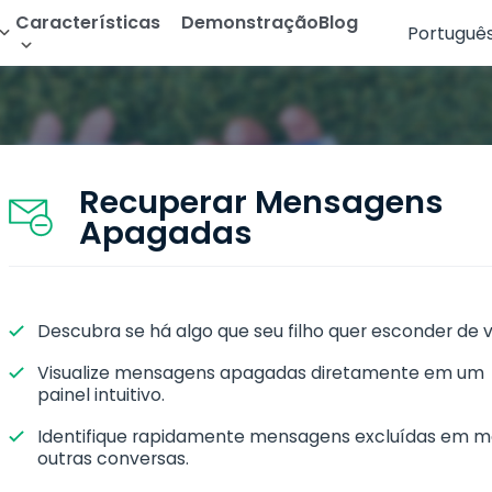
Características
Demonstração
Blog
Portuguê
de Android
r WhatsApp
Leia as Mensagens de Texto
English
 Instagram
Rastrear Geolocalização
Français
 Telegram
Rastrear Galeria
Deutsch
Recuperar Mensagens
Apagadas
r Apps de Namoro
Transmissão de Áudio
Português
 Messenger
Ver Histórico do Navegador
Español
 Snapchat
Ver Histórico de Chamadas
Descubra se há algo que seu filho quer esconder de 
All Features
Visualize mensagens apagadas diretamente em um
painel intuitivo.
Identifique rapidamente mensagens excluídas em m
outras conversas.