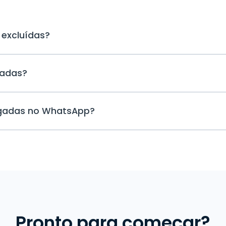
 excluídas?
Sim. Com um software de monitoramen
gadas?
você pode ver mensagens apagadas. 
permite que você consiga recuperar 
dispositivo que está sendo monitorado
Primeiro, determine se você quer ace
backups do celular, caso eles existam.
gadas no WhatsApp?
seu próprio dispositivo ou de outro. N
regulares podem ser uma ótima soluç
importantes. Já para acessar os dados
Se você quer saber como recuperar 
ferramentas especializadas para rec
WhatsApp, o primeiro passo é instalar o
como o uMobix, é o mais recomendado
armazena todas as mensagens trocad
segura de visualizar até mesmo as me
dias, garantindo que você consiga vi
sido apagadas. Dessa maneira, você po
sabendo se o seu filho esconde algum
intervir.
Pronto para começar?