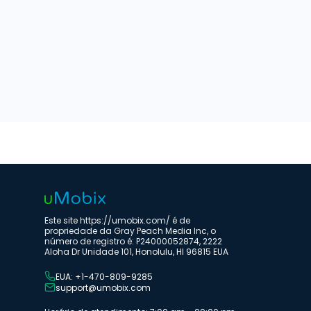
Este site https://umobix.com/ é de
propriedade da Gray Peach Media Inc, o
número de registro é: P24000052874, 2222
Aloha Dr Unidade 101, Honolulu, HI 96815 EUA
EUA: +1-470-809-9285
support@umobix.com