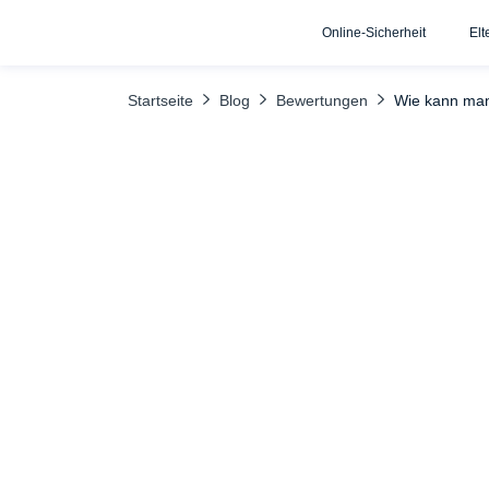
Online-Sicherheit
Elt
INHALTSÜBERSICHT
Apps von Drittanbietern für diskrete Überwa
Startseite
Blog
Bewertungen
Wie kann man