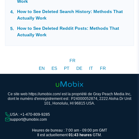
Work
How to See Deleted Search History: Methods That
Actually Work
How to See Deleted Reddit Posts: Methods That
Actually Work
FR
EN
ES
PT
DE
IT
FR
Ce site web https://umobix.com/ est la propriété de Gray Peach Media Inc,
dont le numéro d'enregistrement est : P24000052874, 2222 Aloha Dr Unit
101, Honolulu, HI 96815 USA.
USA : +1-470-809-9285
support@umobix.com
Heures de bureau : 7:00 am - 09:00 pm GMT
Il est actuellement
01:43 heures
GTM.