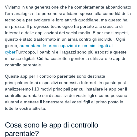
Le applicazioni per il controllo parentale possono impartire una
Viviamo in una generazione che ha completamente abbandonato
Le app di controllo parentale devono essere configurabili dall'u
l'era analogica. Le persone si affidano spesso alla comodità della
tecnologia per svolgere le loro attività quotidiane, ma questo ha
uMobix - La migliore app per il controllo parentale che si possa
un prezzo. Il progresso tecnologico ha portato alla crescita di
Parole finali
Internet e delle applicazioni dei social media. E per molti aspetti,
questo è stato trasformato in un'arma contro gli individui. Ogni
FAQ
giorno,
aumentano le preoccupazioni e i crimini legati al
cyber
Purtroppo, i bambini e i ragazzi sono più esposti a queste
minacce digitali. Ciò ha costretto i genitori a utilizzare le app di
controllo parentale.
Queste app per il controllo parentale sono destinate
principalmente ai dispositivi connessi a Internet. In questo post
analizzeremo i 10 motivi principali per cui installare le app per il
controllo parentale sui dispositivi dei vostri figli e come possono
aiutarvi a mettere il benessere dei vostri figli al primo posto in
tutte le vostre attività.
Cosa sono le app di controllo
parentale?