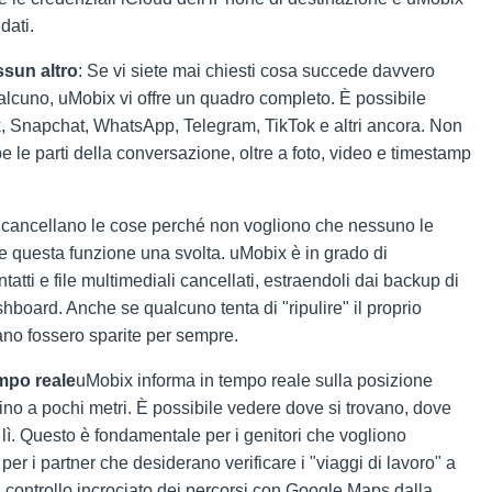
dati.
sun altro
: Se vi siete mai chiesti cosa succede davvero
ualcuno, uMobix vi offre un quadro completo. È possibile
 Snapchat, WhatsApp, Telegram, TikTok e altri ancora. Non
 le parti della conversazione, oltre a foto, video e timestamp
 cancellano le cose perché non vogliono che nessuno le
e questa funzione una svolta. uMobix è in grado di
ntatti e file multimediali cancellati, estraendoli dai backup di
hboard. Anche se qualcuno tenta di "ripulire" il proprio
vano fossero sparite per sempre.
mpo reale
uMobix informa in tempo reale sulla posizione
fino a pochi metri. È possibile vedere dove si trovano, dove
lì. Questo è fondamentale per i genitori che vogliono
o per i partner che desiderano verificare i "viaggi di lavoro" a
n controllo incrociato dei percorsi con Google Maps dalla