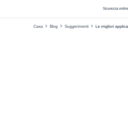
Sicurezza onlin
INDICE DEI CONTENUTI
SpyBubble
Spia
Qustodio
Casa
Blog
Suggerimenti
Le migliori applic