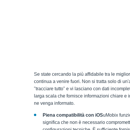
Se state cercando la più affidabile tra le migl
continua a venire fuori. Non si tratta solo di u
"tracciare tutto" e vi lasciano con dati incomple
larga scala che fornisce informazioni chiare e in
ne venga informato.
Piena compatibilità con iOS
uMobix funzio
significa che non è necessario compromette
configurazioni tecniche. È sufficiente forn