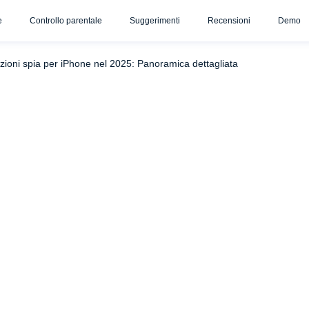
e
Controllo parentale
Suggerimenti
Recensioni
Demo
Corteccia
mSpy
Eyezy
SpiaX
azioni spia per iPhone nel 2025: Panoramica dettagliata