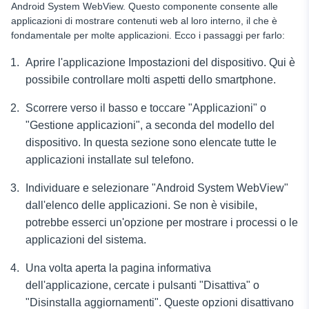
Android System WebView. Questo componente consente alle
applicazioni di mostrare contenuti web al loro interno, il che è
fondamentale per molte applicazioni. Ecco i passaggi per farlo:
Aprire l'applicazione Impostazioni del dispositivo. Qui è
possibile controllare molti aspetti dello smartphone.
Scorrere verso il basso e toccare "Applicazioni" o
"Gestione applicazioni", a seconda del modello del
dispositivo. In questa sezione sono elencate tutte le
applicazioni installate sul telefono.
Individuare e selezionare "Android System WebView"
dall'elenco delle applicazioni. Se non è visibile,
potrebbe esserci un'opzione per mostrare i processi o le
applicazioni del sistema.
Una volta aperta la pagina informativa
dell'applicazione, cercate i pulsanti "Disattiva" o
"Disinstalla aggiornamenti". Queste opzioni disattivano