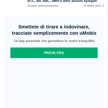
BTC, B4, ABC, SMH e altro ancora spiegati
Da parte dell'amministratore
39365 view
0
Smettete di tirare a indovinare,
tracciate semplicemente con uMobix
Un'app parentale che garantisce la vostra tranquillità
PROVA ORA