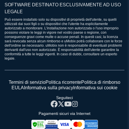
SOFTWARE DESTINATO ESCLUSIVAMENTE AD USO
LEGALE
Può essere installato solo su dispositivi di proprietà dell'utente, su quelli
utilizzati dai suoi figli o su dispositivi che l'utente ha esplicitamente
autorizzato a monitorare. L'installazione non autorizzata o l'uso improprio
possono violare le leggi in vigore nel vostro paese o regione, con
conseguenze gravi come multe o accuse penali. In questi casi, la licenza
sarà revocata senza alcun rimborso e uMobix potrà collaborare con le forze
dell'ordine se necessario. uMobix non è responsabile di eventuali problemi
derivanti dall'uso non autorizzato. È responsabilità dell'utente garantire la
conformità a tutte le leggi vigenti. In caso di dubbi, consultare un esperto
legale.
Termini di servizio
Politica ricorrente
Politica di rimborso
EULA
Informativa sulla privacy
Informativa sui cookie
Seguiteci
Pagamenti sicuri via Internet