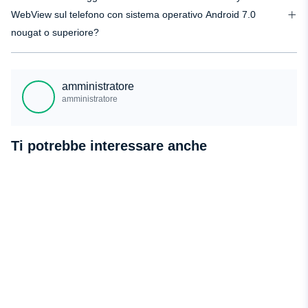
di siti web attraverso le app sul dispositivo.
WebView sul telefono con sistema operativo Android 7.0
nougat o superiore?
No! Sui dispositivi con Android 7.0 Nougat e successivi, gli aggiornamenti
vengono eseguiti automaticamente per garantire l'ultima versione per
amministratore
prestazioni e sicurezza ottimali.
amministratore
Ti potrebbe interessare anche