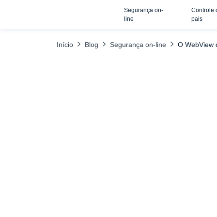
Segurança on-
Controle 
TABELA DE CONTEÚDO
PERGUNTAS FREQUENTES
line
pais
Início
Blog
Segurança on-line