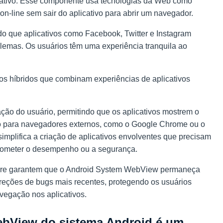
cativo. Esse componente usa tecnologias da Web como
n-line sem sair do aplicativo para abrir um navegador.
do que aplicativos como Facebook, Twitter e Instagram
emas. Os usuários têm uma experiência tranquila ao
vos híbridos que combinam experiências de aplicativos
ção do usuário, permitindo que os aplicativos mostrem o
lo para navegadores externos, como o Google Chrome ou o
simplifica a criação de aplicativos envolventes que precisam
rometer o desempenho ou a segurança.
Store garantem que o Android System WebView permaneça
reções de bugs mais recentes, protegendo os usuários
avegação nos aplicativos.
bView do sistema Android é um