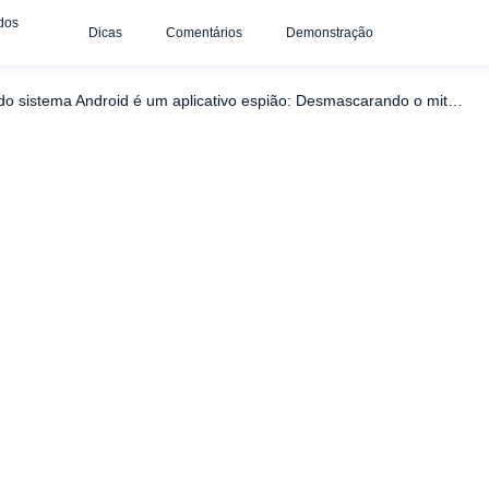
dos
Dicas
Comentários
Demonstração
O WebView do sistema Android é um aplicativo espião: Desmascarando o mito e explorando sua funcionalidade