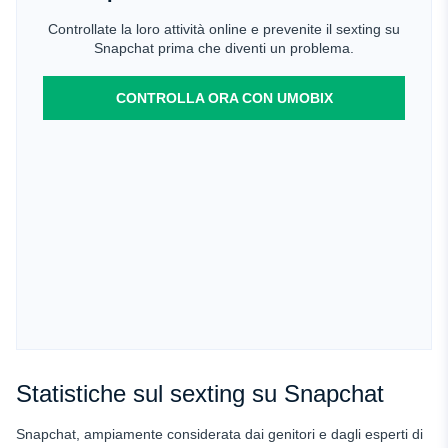
Controllate la loro attività online e prevenite il sexting su
Snapchat prima che diventi un problema.
CONTROLLA ORA CON UMOBIX
Statistiche sul sexting su Snapchat
Snapchat, ampiamente considerata dai genitori e dagli esperti di