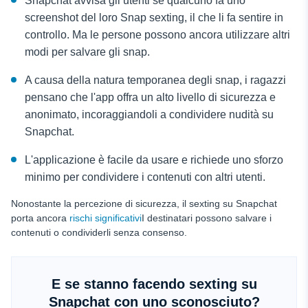
Snapchat avvisa gli utenti se qualcuno fa uno
screenshot del loro Snap sexting, il che li fa sentire in
controllo. Ma le persone possono ancora utilizzare altri
modi per salvare gli snap.
A causa della natura temporanea degli snap, i ragazzi
pensano che l'app offra un alto livello di sicurezza e
anonimato, incoraggiandoli a condividere nudità su
Snapchat.
L'applicazione è facile da usare e richiede uno sforzo
minimo per condividere i contenuti con altri utenti.
Nonostante la percezione di sicurezza, il sexting su Snapchat
porta ancora
rischi significativi
I destinatari possono salvare i
contenuti o condividerli senza consenso.
E se stanno facendo sexting su
Snapchat con uno sconosciuto?