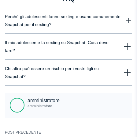
Perché gli adolescenti fanno sexting e usano comunemente
Snapchat per il sexting?
Molti adolescenti usano Snapchat perché le foto scompaiono. Inoltre, molti la
Il mio adolescente fa sexting su Snapchat. Cosa devo
considerano un'app per il sexting. Ciononostante, una persona può
screenshottare gli scatti di nascosto, quindi l'auto-cautela è fondamentale.
fare?
Il metodo migliore è avere una conversazione onesta sul sext di Snapchat e
Chi altro può essere un rischio per i vostri figli su
sulle conseguenze che può avere. L'installazione di un'applicazione di
controllo parentale può aiutarvi a monitorare le loro attività e a intervenire se
Snapchat?
notate che qualcosa non va.
Oltre ai predatori sessuali, è possibile che altri adolescenti utilizzino foto o
messaggi per attaccare vostro figlio. Ricordate che gli adolescenti possono
amministratore
essere vendicativi e che le relazioni possono cambiare nel tempo. Se
amministratore
l'adolescente sembra emotivamente in difficoltà, è il momento di intervenire.
Parlate di ciò che lo preoccupa e prendete le misure adeguate.
POST PRECEDENTE