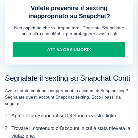
Volete prevenire il sexting
inappropriato su Snapchat?
Non aspettate che sia troppo tardi. Tracciate Snapchat e
molto altro con uMobix per proteggere i vostri figli.
ATTIVA ORA UMOBIX
Segnalate il sexting su Snapchat
Conti
Avete notato contenuti inappropriati o account di Snap sexting?
Segnalate questi account Snapchat sexting. Ecco i passi da
seguire:
Aprite l'app Snapchat sul telefono di vostro figlio.
Trovare il contenuto o l'account in cui è stata rilevata la
violazione.