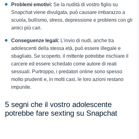
Problemi emotivi:
Se la nudità di vostro figlio su
Snapchat viene divulgata, può causare imbarazzo a
scuola, bullismo, stress, depressione e problemi con gli
amici più cari.
Conseguenze legali:
L'invio di nudi, anche tra
adolescenti della stessa età, può essere illegale e
sbagliato. Se scoperto, il mittente potrebbe rischiare il
carcere ed essere schedato come autore di reati
sessuali. Purtroppo, i predatori online sono spesso
molto prudenti e, in molti casi, le loro azioni restano
impunite.
5 segni che il vostro adolescente
potrebbe fare sexting su Snapchat