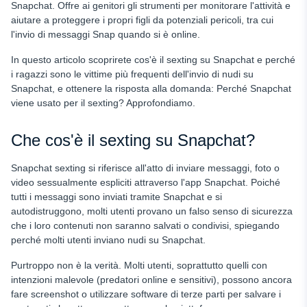
Snapchat. Offre ai genitori gli strumenti per monitorare l'attività e
aiutare a proteggere i propri figli da potenziali pericoli, tra cui
l'invio di messaggi Snap
quando si è online.
In questo articolo scoprirete cos'è il sexting su Snapchat e perché
i ragazzi sono le vittime più frequenti dell'invio di nudi su
Snapchat,
e ottenere la risposta alla domanda: Perché Snapchat
viene usato per il sexting? Approfondiamo.
Che cos'è il sexting su Snapchat?
Snapchat sexting
si riferisce all'atto di inviare messaggi, foto o
video sessualmente espliciti attraverso l'app Snapchat. Poiché
tutti i messaggi sono inviati tramite Snapchat e si
autodistruggono, molti utenti provano un falso senso di sicurezza
che i loro contenuti non saranno salvati o condivisi, spiegando
perché molti utenti inviano nudi su Snapchat.
Purtroppo non è la verità. Molti utenti, soprattutto quelli con
intenzioni malevole (predatori online e sensitivi), possono ancora
fare screenshot o utilizzare software di terze parti per salvare i