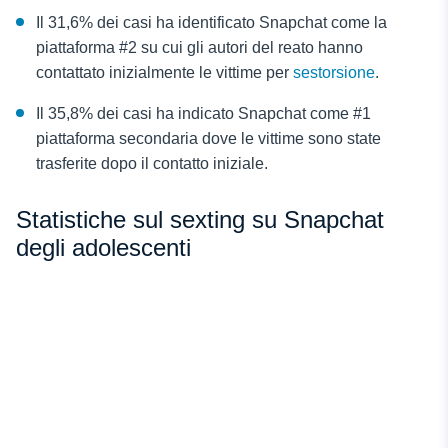
Il 31,6% dei casi ha identificato Snapchat come la
piattaforma #2 su cui gli autori del reato hanno
contattato inizialmente le vittime per
sestorsione
.
Il 35,8% dei casi ha indicato Snapchat come #1
piattaforma secondaria dove le vittime sono state
trasferite dopo il contatto iniziale.
Statistiche sul sexting su Snapchat
degli adolescenti