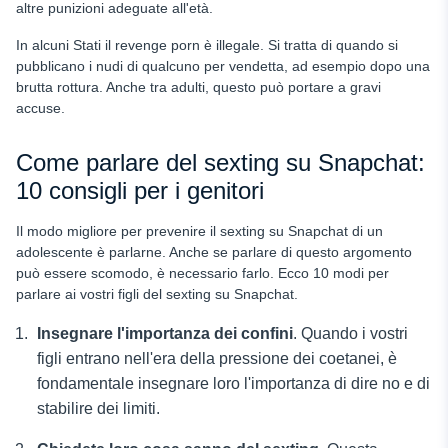
altre punizioni adeguate all'età.
In alcuni Stati il revenge porn è illegale. Si tratta di quando si
pubblicano i nudi di qualcuno per vendetta, ad esempio dopo una
brutta rottura. Anche tra adulti, questo può portare a gravi
accuse.
Come parlare del sexting su Snapchat:
10 consigli per i genitori
Il modo migliore per prevenire il sexting su Snapchat di un
adolescente è parlarne. Anche se parlare di questo argomento
può essere scomodo, è necessario farlo. Ecco 10 modi per
parlare ai vostri figli del sexting su Snapchat.
Insegnare l'importanza dei confini
. Quando i vostri
figli entrano nell'era della pressione dei coetanei, è
fondamentale insegnare loro l'importanza di dire no e di
stabilire dei limiti.