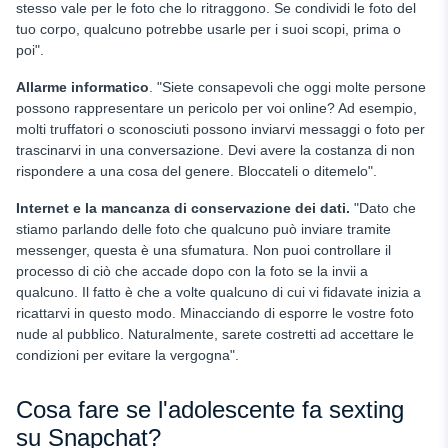
stesso vale per le foto che lo ritraggono. Se condividi le foto del
tuo corpo, qualcuno potrebbe usarle per i suoi scopi, prima o
poi".
Allarme informatico
. "Siete consapevoli che oggi molte persone
possono rappresentare un pericolo per voi online? Ad esempio,
molti truffatori o sconosciuti possono inviarvi messaggi o foto per
trascinarvi in una conversazione. Devi avere la costanza di non
rispondere a una cosa del genere. Bloccateli o ditemelo".
Internet e la mancanza di conservazione dei dati.
"Dato che
stiamo parlando delle foto che qualcuno può inviare tramite
messenger, questa è una sfumatura. Non puoi controllare il
processo di ciò che accade dopo con la foto se la invii a
qualcuno. Il fatto è che a volte qualcuno di cui vi fidavate inizia a
ricattarvi in questo modo. Minacciando di esporre le vostre foto
nude al pubblico. Naturalmente, sarete costretti ad accettare le
condizioni per evitare la vergogna".
Cosa fare se l'adolescente fa sexting
su Snapchat?