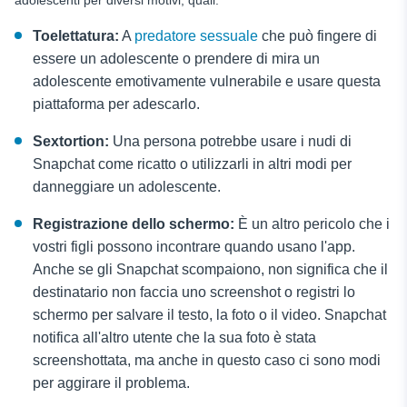
Toelettatura:
A
predatore sessuale
che può fingere di
essere un adolescente o prendere di mira un
adolescente emotivamente vulnerabile e usare questa
piattaforma per adescarlo.
Sextortion:
Una persona potrebbe usare i nudi di
Snapchat come ricatto o utilizzarli in altri modi per
danneggiare un adolescente.
Registrazione dello schermo:
È un altro pericolo che i
vostri figli possono incontrare quando usano l'app.
Anche se gli Snapchat scompaiono, non significa che il
destinatario non faccia uno screenshot o registri lo
schermo per salvare il testo, la foto o il video. Snapchat
notifica all'altro utente che la sua foto è stata
screenshottata, ma anche in questo caso ci sono modi
per aggirare il problema.