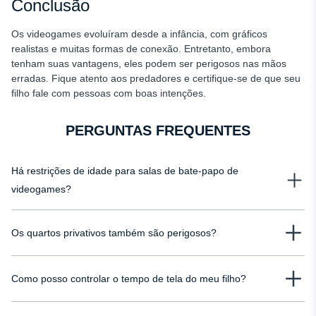
Conclusão
Os videogames evoluíram desde a infância, com gráficos
realistas e muitas formas de conexão. Entretanto, embora
tenham suas vantagens, eles podem ser perigosos nas mãos
erradas. Fique atento aos predadores e certifique-se de que seu
filho fale com pessoas com boas intenções.
PERGUNTAS FREQUENTES
Há restrições de idade para salas de bate-papo de
videogames?
Em última análise, isso depende do jogo. Alguns jogos têm um bate-papo
Os quartos privativos também são perigosos?
limitado ou inexistente para usuários menores de idade, enquanto outros
têm uma sala de bate-papo sem moderação. Pesquise o jogo que seu filho
As salas de bate-papo de videogame do tipo privado podem ser perigosas
está jogando e veja também se o jogo vem com controles dos pais.
Como posso controlar o tempo de tela do meu filho?
porque um predador tem a chance de conversar com seu filho
individualmente. Muitos predadores podem usar essas salas para se aliciar
Além de definir alguns limites, muitos dispositivos e aplicativos têm controles
ou enviar conteúdo inadequado. No entanto, alguns bate-papos privados