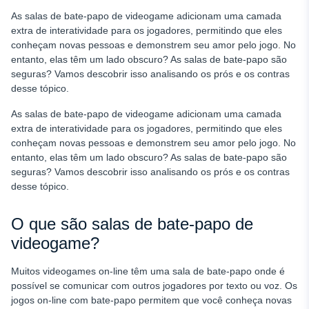
Oferecendo presentes
As salas de bate-papo de videogame adicionam uma camada
Cyberbullying
extra de interatividade para os jogadores, permitindo que eles
conheçam novas pessoas e demonstrem seu amor pelo jogo. No
Incentivo ao suicídio
entanto, elas têm um lado obscuro? As salas de bate-papo são
Exposição de informações pessoais
seguras? Vamos descobrir isso analisando os prós e os contras
desse tópico.
Mentindo sobre quem são
As salas de bate-papo de videogame adicionam uma camada
Como proteger seus filhos de salas de bate-papo abertas
extra de interatividade para os jogadores, permitindo que eles
em plataformas de videogame
conheçam novas pessoas e demonstrem seu amor pelo jogo. No
Como conversar com seus filhos sobre isso
entanto, elas têm um lado obscuro? As salas de bate-papo são
seguras? Vamos descobrir isso analisando os prós e os contras
Como monitorar seus filhos
desse tópico.
Conclusão
PERGUNTAS FREQUENTES
O que são salas de bate-papo de
videogame?
Muitos videogames on-line têm uma sala de bate-papo onde é
possível se comunicar com outros jogadores por texto ou voz. Os
jogos on-line com bate-papo permitem que você conheça novas