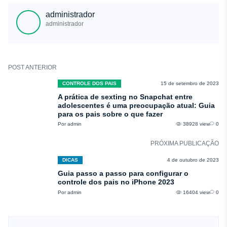
dos pais que permitem controlar o tempo de tela que seu filho está
são apenas brincadeiras amigáveis, portanto, use aplicativos de
administrador
recebendo. Se você é pai ou mãe, vai querer usar tudo o que está incluído
monitoramento para determinar.
administrador
no dispositivo do seu filho, portanto, certifique-se de configurar os controles
dos pais ou instalar um para monitoramento avançado.
POST ANTERIOR
CONTROLE DOS PAIS
15 de setembro de 2023
A prática de sexting no Snapchat entre
adolescentes é uma preocupação atual: Guia
para os pais sobre o que fazer
Por admin
38928 view
0
PRÓXIMA PUBLICAÇÃO
DICAS
4 de outubro de 2023
Guia passo a passo para configurar o
controle dos pais no iPhone 2023
Por admin
16404 view
0