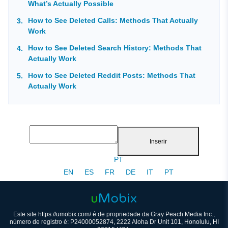
What’s Actually Possible
How to See Deleted Calls: Methods That Actually
Work
How to See Deleted Search History: Methods That
Actually Work
How to See Deleted Reddit Posts: Methods That
Actually Work
Inserir
PT
EN
ES
FR
DE
IT
PT
Este site https://umobix.com/ é de propriedade da Gray Peach Media Inc.,
número de registro é: P24000052874, 2222 Aloha Dr Unit 101, Honolulu, HI