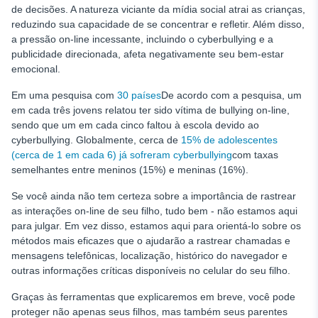
de decisões. A natureza viciante da mídia social atrai as crianças,
reduzindo sua capacidade de se concentrar e refletir. Além disso,
a pressão on-line incessante, incluindo o cyberbullying e a
publicidade direcionada, afeta negativamente seu bem-estar
emocional.
Em uma pesquisa com
30 países
De acordo com a pesquisa, um
em cada três jovens relatou ter sido vítima de bullying on-line,
sendo que um em cada cinco faltou à escola devido ao
cyberbullying. Globalmente, cerca de
15% de adolescentes
(cerca de 1 em cada 6) já sofreram cyberbullying
com taxas
semelhantes entre meninos (15%) e meninas (16%).
Se você ainda não tem certeza sobre a importância de rastrear
as interações on-line de seu filho, tudo bem - não estamos aqui
para julgar. Em vez disso, estamos aqui para orientá-lo sobre os
métodos mais eficazes que o ajudarão a rastrear chamadas e
mensagens telefônicas, localização, histórico do navegador e
outras informações críticas disponíveis no celular do seu filho.
Graças às ferramentas que explicaremos em breve, você pode
proteger não apenas seus filhos, mas também seus parentes