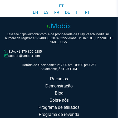
PT
EN
ES
FR
DE
IT
PT
Este site https://umobix.com/ é de propriedade da Gray Peach Media Inc.,
número de registro é: P24000052874, 2222 Aloha Dr Unit 101, Honolulu, HI
96815 USA.
EUA: +1-470-809-9285
support@umobix.com
Horário de funcionamento: 7:00 am - 09:00 pm GMT
Atualmente, é
11:25
GTM.
Recursos
Demonstração
Blog
Sobre nós
Programa de afiliados
Programa de revenda