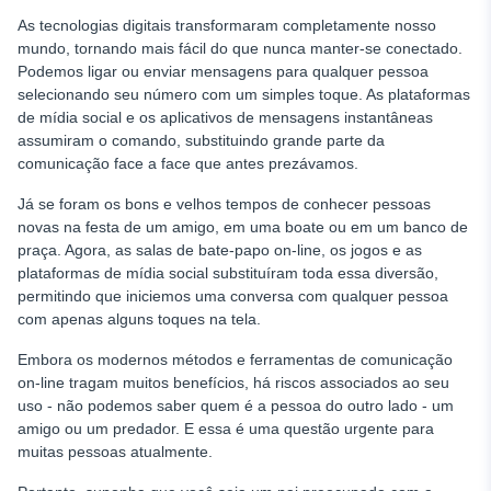
As tecnologias digitais transformaram completamente nosso
Soluções baseadas em hardware: Dispositivos espiões e
leitor de cartão SIM
mundo, tornando mais fácil do que nunca manter-se conectado.
Podemos ligar ou enviar mensagens para qualquer pessoa
Conclusão
selecionando seu número com um simples toque. As plataformas
de mídia social e os aplicativos de mensagens instantâneas
assumiram o comando, substituindo grande parte da
comunicação face a face que antes prezávamos.
Já se foram os bons e velhos tempos de conhecer pessoas
novas na festa de um amigo, em uma boate ou em um banco de
praça. Agora, as salas de bate-papo on-line, os jogos e as
plataformas de mídia social substituíram toda essa diversão,
permitindo que iniciemos uma conversa com qualquer pessoa
com apenas alguns toques na tela.
Embora os modernos métodos e ferramentas de comunicação
on-line tragam muitos benefícios, há riscos associados ao seu
uso - não podemos saber quem é a pessoa do outro lado - um
amigo ou um predador. E essa é uma questão urgente para
muitas pessoas atualmente.