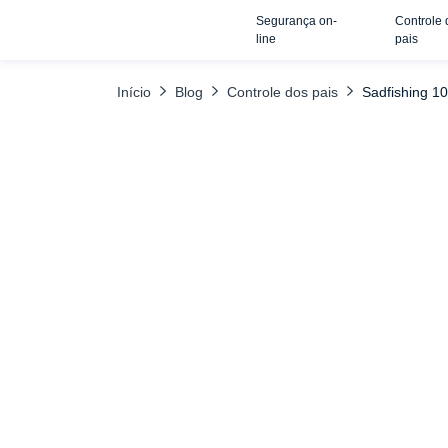
Segurança on-
Controle 
TABELA DE CONTEÚDO
Explicar os perigos
Use um aplicati
line
pais
Início
Blog
Controle dos pais
Sadfishing 1