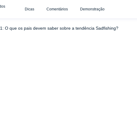
dos
Dicas
Comentários
Demonstração
vo de controle parental do uMobix
Como evitar o Sadfishing?
01: O que os pais devem saber sobre a tendência Sadfishing?