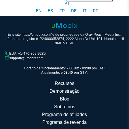
PT
EN
ES
FR
DE
IT
PT
Este site https://umobix.com/ é de propriedade da Gray Peach Media Inc.,
número de registro é: P24000052874, 2222 Aloha Dr Unit 101, Honolulu, HI
96815 USA.
EUA: +1-470-809-9285
support@umobix.com
Horário de funcionamento: 7:00 am - 09:00 pm GMT
Atualmente, é
08:40 pm
GTM.
Recursos
Demonstração
Blog
Sobre nós
Programa de afiliados
Programa de revenda