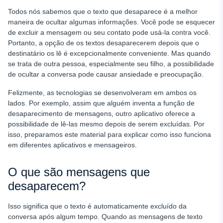
Como os aplicativos de controle dos pais podem ajudar
Todos nós sabemos que o texto que desaparece é a melhor
maneira de ocultar algumas informações. Você pode se esquecer
Aplicativos úteis para manter seus filhos seguros na
de excluir a mensagem ou seu contato pode usá-la contra você.
Internet
Portanto, a opção de os textos desaparecerem depois que o
Concluindo
destinatário os lê é excepcionalmente conveniente. Mas quando
se trata de outra pessoa, especialmente seu filho, a possibilidade
PERGUNTAS FREQUENTES
de ocultar a conversa pode causar ansiedade e preocupação.
Felizmente, as tecnologias se desenvolveram em ambos os
lados. Por exemplo, assim que alguém inventa a função de
desaparecimento de mensagens, outro aplicativo oferece a
possibilidade de lê-las mesmo depois de serem excluídas. Por
isso, preparamos este material para explicar como isso funciona
em diferentes aplicativos e mensageiros.
O que são mensagens que
desaparecem?
Isso significa que o texto é automaticamente excluído da
conversa após algum tempo. Quando as mensagens de texto