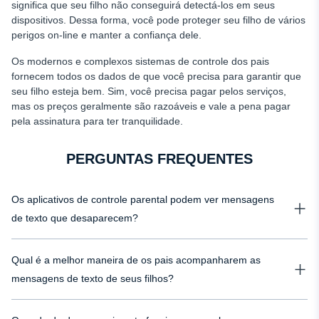
significa que seu filho não conseguirá detectá-los em seus
dispositivos. Dessa forma, você pode proteger seu filho de vários
perigos on-line e manter a confiança dele.
Os modernos e complexos sistemas de controle dos pais
fornecem todos os dados de que você precisa para garantir que
seu filho esteja bem. Sim, você precisa pagar pelos serviços,
mas os preços geralmente são razoáveis e vale a pena pagar
pela assinatura para ter tranquilidade.
PERGUNTAS FREQUENTES
Os aplicativos de controle parental podem ver mensagens
de texto que desaparecem?
Na maioria dos casos, sim. Quase todas as soluções de controle dos pais
Qual é a melhor maneira de os pais acompanharem as
salvam as mensagens que desaparecem e as exibem como as normais.
Mesmo que você ative o modo de texto oculto, verá a conversa inteira no
mensagens de texto de seus filhos?
painel. Portanto, é melhor verificar se o aplicativo de controle parental
A melhor maneira de rastrear mensagens é por meio do moderno software
oferece essa opção antes de comprá-lo.