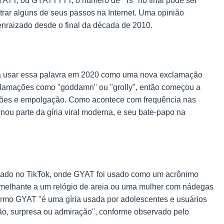
ATT, ou GYATTTTT, o número de "Ts" no final pode ser
trar alguns de seus passos na Internet. Uma opinião
enraizado desde o final da década de 2010.
a usar essa palavra em 2020 como uma nova exclamação
xclamações como "goddamn" ou "grolly", então começou a
ões e empolgação. Como acontece com frequência nas
nou parte da gíria viral moderna, e seu bate-papo na
stado no TikTok, onde GYAT foi usado como um acrônimo
melhante a um relógio de areia ou uma mulher com nádegas
 termo GYAT "é uma gíria usada por adolescentes e usuários
ção, surpresa ou admiração", conforme observado pelo