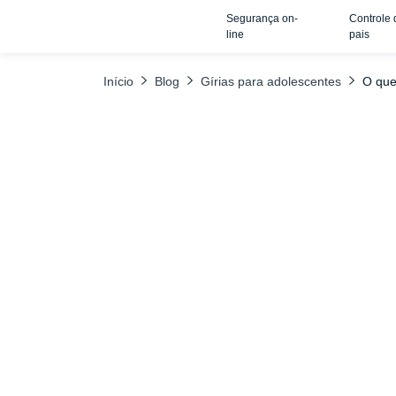
Segurança on-
Controle 
TABELA DE CONTEÚDO
Conclusão
line
pais
Início
Blog
Gírias para adolescentes
O que