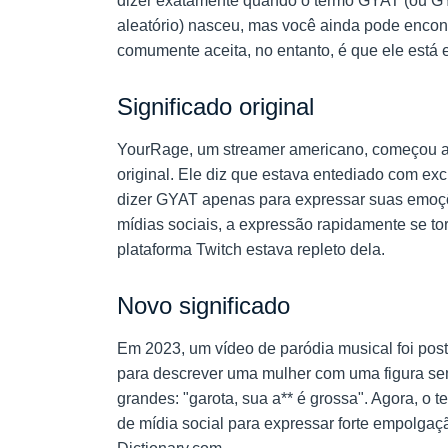
dizer exatamente quando o termo GYAT (ou GY
aleatório) nasceu, mas você ainda pode encon
comumente aceita, no entanto, é que ele está 
Significado original
YourRage, um streamer americano, começou 
original. Ele diz que estava entediado com e
dizer GYAT apenas para expressar suas emoç
mídias sociais, a expressão rapidamente se tor
plataforma Twitch estava repleto dela.
Novo significado
Em 2023, um vídeo de paródia musical foi po
para descrever uma mulher com uma figura se
grandes: "garota, sua a** é grossa". Agora, o
de mídia social para expressar forte empolga