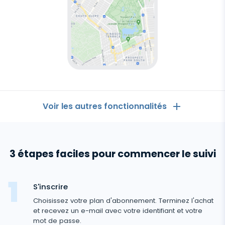
Logiciel
espion
pour
Android
Voir les autres fonctionnalités
Les Généralités
3 étapes faciles pour commencer le suivi
Journaux d'appels
Applications de messagerie
Liste de contacts
Applications de messagerie
S'inscrire
Médias sociaux
Comment Recevoir les Messages d'un Autre
Choisissez votre plan d'abonnement. Terminez l'achat
Whatsapp
Téléphone
et recevez un e-mail avec votre identifiant et votre
Médias sociaux
Médias
mot de passe.