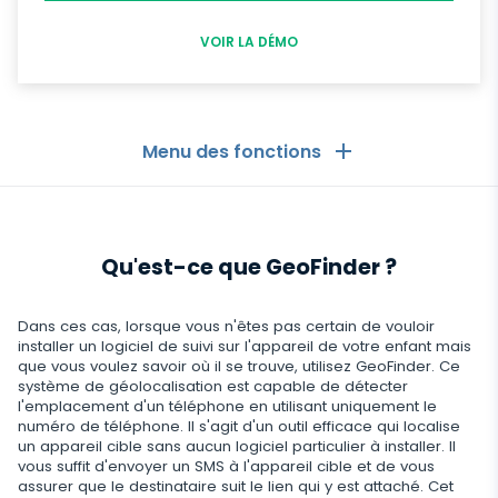
VOIR LA DÉMO
Menu des fonctions
Les Généralités
Qu'est-ce que GeoFinder ?
Journaux d'appels
Applications de messagerie
Liste de contacts
Applications de messagerie
Dans ces cas, lorsque vous n'êtes pas certain de vouloir
Médias sociaux
installer un logiciel de suivi sur l'appareil de votre enfant mais
Comment Recevoir les Messages d'un Autre
que vous voulez savoir où il se trouve, utilisez GeoFinder. Ce
Whatsapp
Téléphone
système de géolocalisation est capable de détecter
Médias sociaux
Médias
l'emplacement d'un téléphone en utilisant uniquement le
Facebook Messenger
Localisation GPS
numéro de téléphone. Il s'agit d'un outil efficace qui localise
Facebook
un appareil cible sans aucun logiciel particulier à installer. Il
Logiciel espion photo et vidéo
Zoom
Internet
Enregistreur de frappe
vous suffit d'envoyer un SMS à l'appareil cible et de vous
Instagram
assurer que le destinataire suit le lien qui y est attaché. Cet