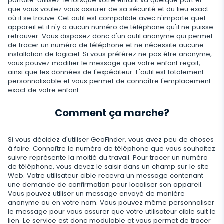
parfaite. Utilisez-le lorsque votre enfant va quelque part et
que vous voulez vous assurer de sa sécurité et du lieu exact
Application supplémentaire pour les parents
où il se trouve. Cet outil est compatible avec n'importe quel
appareil et il n'y a aucun numéro de téléphone qu'il ne puisse
Régulez le stockage des données
retrouver. Vous disposez donc d'un outil anonyme qui permet
de tracer un numéro de téléphone et ne nécessite aucune
installation de logiciel. Si vous préférez ne pas être anonyme,
vous pouvez modifier le message que votre enfant reçoit,
ainsi que les données de l'expéditeur. L'outil est totalement
personnalisable et vous permet de connaître l'emplacement
exact de votre enfant.
Comment ça marche?
Si vous décidez d'utiliser GeoFinder, vous avez peu de choses
à faire. Connaître le numéro de téléphone que vous souhaitez
suivre représente la moitié du travail. Pour tracer un numéro
de téléphone, vous devez le saisir dans un champ sur le site
Web. Votre utilisateur cible recevra un message contenant
une demande de confirmation pour localiser son appareil.
Vous pouvez utiliser un message envoyé de manière
anonyme ou en votre nom. Vous pouvez même personnaliser
le message pour vous assurer que votre utilisateur cible suit le
lien. Le service est donc modulable et vous permet de tracer