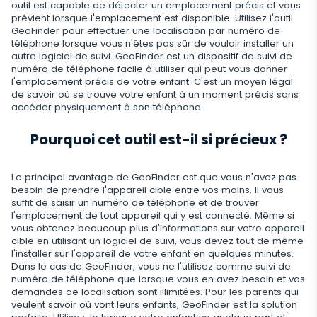
outil est capable de détecter un emplacement précis et vous
Viber
Paramètres du contrôle à distance
Enregistrement d'utilisation du navigateur
Snapchat
Streaming
prévient lorsque l'emplacement est disponible. Utilisez l'outil
GeoFinder pour effectuer une localisation par numéro de
Telegram
Mise à jour automatique
Historique du navigateur
téléphone lorsque vous n'êtes pas sûr de vouloir installer un
Tik Tok
Capture d'image avec l'appareil photo
autre logiciel de suivi. GeoFinder est un dispositif de suivi de
Informations supprimées
WeChat
Statut en ligne sur les réseaux sociaux
Favoris du navigateur
numéro de téléphone facile à utiliser qui peut vous donner
YouTube
Espion Telephone Video
l'emplacement précis de votre enfant. C'est un moyen légal
Retrouver Un Message Supprimé
Skype
de savoir où se trouve votre enfant à un moment précis sans
Remplacement de carte SIM
Scanner de boîte aux lettres
Contrôle
Reddit
Ecouter Conversation à Distance
accéder physiquement à son téléphone.
Retrouver Historique Appel Effacé
Kik
Géofinder
Supprimez les applications indésirables
Tinder
FERMER
Pourquoi cet outil est-il si précieux ?
Restaurer les Contacts Supprimés
Line
Installation en un clic
Restreindre Applications
Applications de rencontre
Contacts renommés
Le principal avantage de GeoFinder est que vous n'avez pas
Messagerie Signal
Liste des applications installées
Bloquer un Site
besoin de prendre l'appareil cible entre vos mains. Il vous
suffit de saisir un numéro de téléphone et de trouver
Suivi Google Chat
Calendrier d'utilisation des applications
Bloquer le Wi-Fi
l'emplacement de tout appareil qui y est connecté. Même si
vous obtenez beaucoup plus d'informations sur votre appareil
Notifications
cible en utilisant un logiciel de suivi, vous devez tout de même
Bloquer un Téléphone à Distance
l'installer sur l'appareil de votre enfant en quelques minutes.
Dans le cas de GeoFinder, vous ne l'utilisez comme suivi de
Info sur appareil
Désactivez les messages
numéro de téléphone que lorsque vous en avez besoin et vos
demandes de localisation sont illimitées. Pour les parents qui
Détecteur d'applications espion
Restriction d’Appel
veulent savoir où vont leurs enfants, GeoFinder est la solution