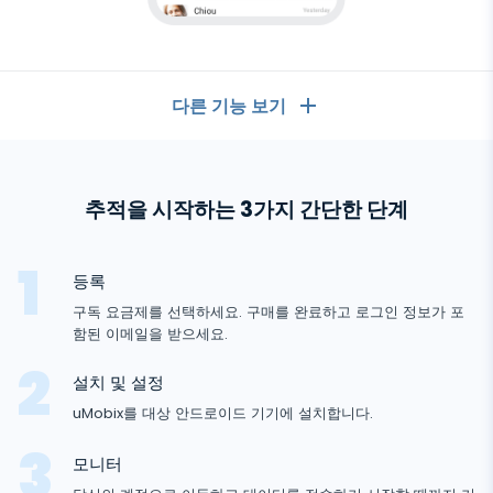
다른 기능 보기
일반
추적을 시작하는 3가지 간단한 단계
통화 기록
메시징 앱
연락처 목록
메시징 앱
등록
소셜 미디어
문자 메시지
구독 요금제를 선택하세요. 구매를 완료하고 로그인 정보가 포
WhatsApp
함된 이메일을 받으세요.
소셜 미디어
GPS 위치
미디어
Facebook Messenger
안
설치 및 설정
Facebook
키로거
드
사진 및 비디오 추적기
Zoom
uMobix를 대상 안드로이드 기기에 설치합니다.
인터넷
로
Instagram
알림
이
Viber
브라우저 기록
모니터
드
닫기
Snapchat
추
기기 정보