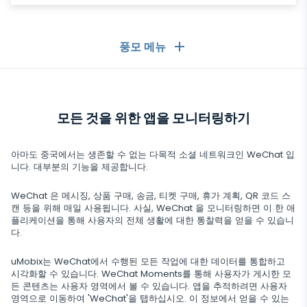
풍모 메뉴
일반
모든 것을 위한 앱을 모니터링하기
통화 기록
메시징 앱
연락처 목록
메시징 앱
아마도 중국에서는 생존할 수 없는 다목적 소셜 네트워크인 WeChat 입
소셜 미디어
니다. 대부분의 기능을 제공합니다.
문자 메시지
WhatsApp
소셜 미디어
WeChat 은 메시징, 상품 구매, 송금, 티켓 구매, 휴가 계획, QR 코드 스
GPS 위치
미디어
캔 등을 위해 매일 사용됩니다. 사실, WeChat 을 모니터링하면 이 한 애
Facebook Messenger
플리케이션을 통해 사용자의 전체 생활에 대한 통찰력을 얻을 수 있습니
Facebook
키로거
사진 및 비디오 추적기
다.
Zoom
인터넷
Instagram
알림
uMobix는 WeChat에서 수행된 모든 작업에 대한 데이터를 통합하고
Viber
브라우저 기록
시각화할 수 있습니다. WeChat Moments를 통해 사용자가 게시한 모
닫기
Snapchat
기기 정보
든 콘텐츠는 사용자 영역에서 볼 수 있습니다. 앱을 추적하려면 사용자
Telegram
영역으로 이동하여 'WeChat'을 탭하십시오. 이 정보에서 얻을 수 있는
TikTok