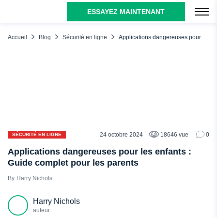
ESSAYEZ MAINTENANT
TABLE DES MATIÈRES
Pourquoi est-il important de connaître les pires applications
Accueil
Blog
Sécurité en ligne
Applications dangereuses pour les enfants : Guide complet pour les parents
pour enfants ?
Les applications les plus dangereuses pour les enfants
Applications pour les médias sociaux
Applications de rencontre
Omegle
Roblox
24 octobre 2024
18646 vue
0
SÉCURITÉ EN LIGNE
Discord
Applications dangereuses pour les enfants :
Parmi nous
Guide complet pour les parents
Cerceau
Harry Nichols
Yik Yak
Harry Nichols
Kik
auteur