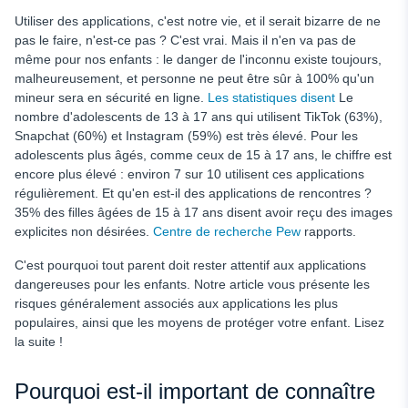
Chuchotement
Utiliser des applications, c'est notre vie, et il serait bizarre de ne
Comment protéger vos enfants des applications
pas le faire, n'est-ce pas ? C'est vrai. Mais il n'en va pas de
dangereuses en utilisant la fonction Restrict Apps de uMobix
même pour nos enfants : le danger de l'inconnu existe toujours,
?
malheureusement, et personne ne peut être sûr à 100% qu'un
Conclusion
mineur sera en sécurité en ligne.
Les statistiques disent
Le
nombre d'adolescents de 13 à 17 ans qui utilisent TikTok (63%),
Snapchat (60%) et Instagram (59%) est très élevé. Pour les
adolescents plus âgés, comme ceux de 15 à 17 ans, le chiffre est
encore plus élevé : environ 7 sur 10 utilisent ces applications
régulièrement. Et qu'en est-il des applications de rencontres ?
35% des filles âgées de 15 à 17 ans disent avoir reçu des images
explicites non désirées.
Centre de recherche Pew
rapports.
C'est pourquoi tout parent doit rester attentif aux applications
dangereuses pour les enfants. Notre article vous présente les
risques généralement associés aux applications les plus
populaires, ainsi que les moyens de protéger votre enfant. Lisez
la suite !
Pourquoi est-il important de connaître