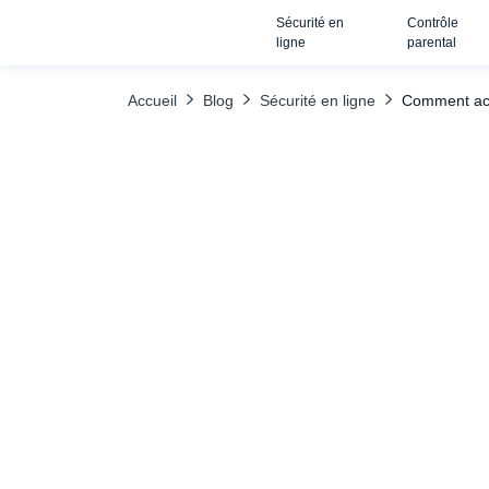
Sécurité en
Contrôle
TABLE DES MATIÈRES
Des applications alternatives pour entrer d
ligne
parental
Accueil
Blog
Sécurité en ligne
Comment acc