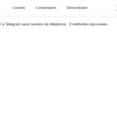
Conseils
Commentaires
Démonstration
 à Telegram de quelqu'un sans numéro de téléphone : Cocospy et SpyBu
r à Telegram sans numéro de téléphone : 3 méthodes éprouvées