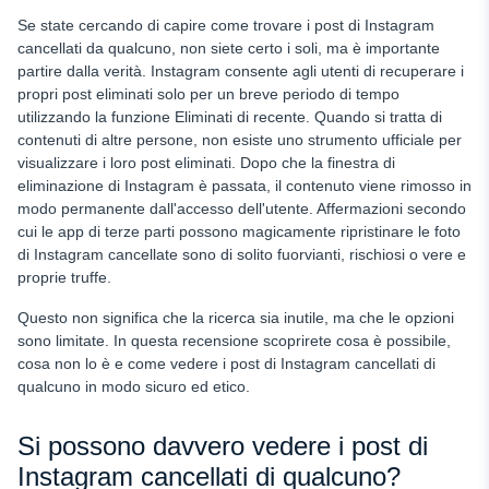
Come vedere le storie di Instagram cancellate di qualcuno
Se state cercando di capire come trovare i post di Instagram
cancellati da qualcuno, non siete certo i soli, ma è importante
Applicazioni di terze parti che affermano di mostrare i post
partire dalla verità. Instagram consente agli utenti di recuperare i
cancellati
propri post eliminati solo per un breve periodo di tempo
Considerazioni legali ed etiche
utilizzando la funzione Eliminati di recente. Quando si tratta di
contenuti di altre persone, non esiste uno strumento ufficiale per
Per i genitori: Monitoraggio dell'attività Instagram degli
visualizzare i loro post eliminati. Dopo che la finestra di
adolescenti
eliminazione di Instagram è passata, il contenuto viene rimosso in
Come impedire che i vostri post vengano recuperati
modo permanente dall'accesso dell'utente. Affermazioni secondo
cui le app di terze parti possono magicamente ripristinare le foto
Conclusione
di Instagram cancellate
sono di solito fuorvianti, rischiosi o vere e
proprie truffe.
Questo non significa che la ricerca sia inutile, ma che le opzioni
sono limitate. In questa recensione scoprirete cosa è possibile,
cosa non lo è e come vedere i post di Instagram cancellati di
qualcuno in modo sicuro ed etico.
Si possono davvero vedere i post di
Instagram cancellati di qualcuno?