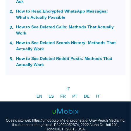
Ask
How to Read Encrypted WhatsApp Messages:
What’s Actually Possible
How to See Deleted Calls: Methods That Actually
Work
How to See Deleted Search History: Methods That
Actually Work
How to See Deleted Reddit Posts: Methods That
Actually Work
IT
EN
ES
FR
PT
DE
IT
Questo sito web https://umobix.com/ è di proprietà di Gray Peach Media Inc,
il cui numero di registro è: P24000052874, 2222 Aloha Dr Unit 101,
Honolulu, HI 96815 USA.