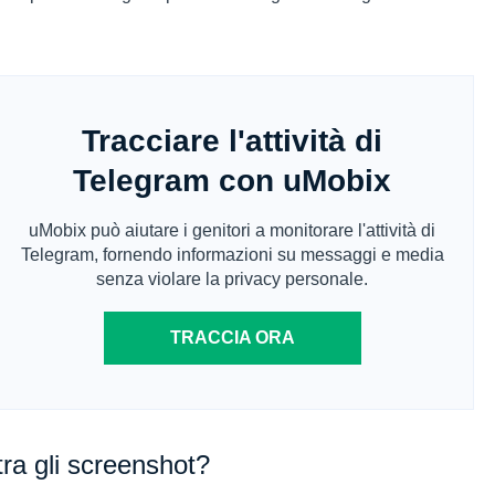
Tracciare l'attività di
Telegram con uMobix
uMobix può aiutare i genitori a monitorare l'attività di
Telegram, fornendo informazioni su messaggi e media
senza violare la privacy personale.
TRACCIA ORA
ra gli screenshot?