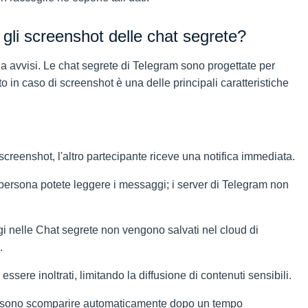
 gli screenshot delle chat segrete?
ia avvisi. Le chat segrete di Telegram sono progettate per
 in caso di screenshot è una delle principali caratteristiche
reenshot, l'altro partecipante riceve una notifica immediata.
a persona potete leggere i messaggi; i server di Telegram non
i nelle Chat segrete non vengono salvati nel cloud di
.
sere inoltrati, limitando la diffusione di contenuti sensibili.
sono scomparire automaticamente dopo un tempo