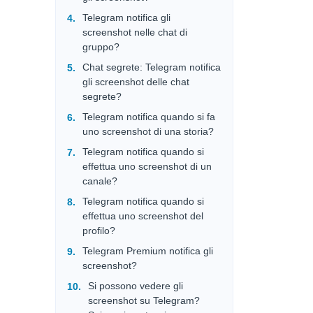
Telegram notifica gli
screenshot nelle chat di
gruppo?
Chat segrete: Telegram notifica
gli screenshot delle chat
segrete?
Telegram notifica quando si fa
uno screenshot di una storia?
Telegram notifica quando si
effettua uno screenshot di un
canale?
Telegram notifica quando si
effettua uno screenshot del
profilo?
Telegram Premium notifica gli
screenshot?
Si possono vedere gli
screenshot su Telegram?