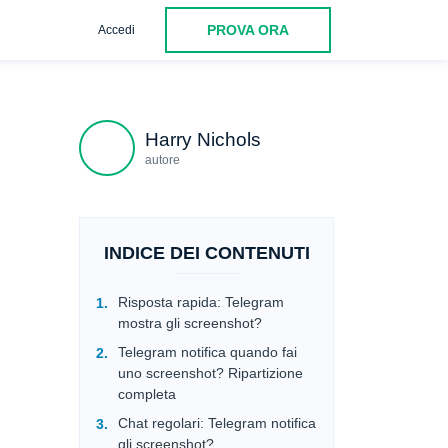
PROVA ORA
Accedi
nshot della chat segreta
Cosa succede quando si fa uno scre
Harry Nichols
autore
INDICE DEI CONTENUTI
Risposta rapida: Telegram
mostra gli screenshot?
Telegram notifica quando fai
uno screenshot? Ripartizione
completa
Chat regolari: Telegram notifica
gli screenshot?