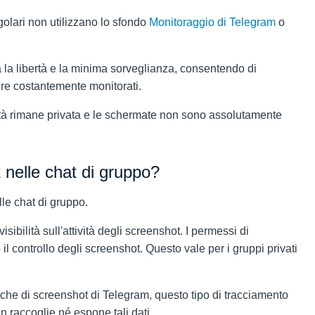
olari non utilizzano lo sfondo
Monitoraggio di Telegram
o
la libertà e la minima sorveglianza, consentendo di
e costantemente monitorati.
ità rimane privata e le schermate non sono assolutamente
 nelle chat di gruppo?
le chat di gruppo.
ibilità sull'attività degli screenshot. I permessi di
l controllo degli screenshot. Questo vale per i gruppi privati
iche di screenshot di Telegram, questo tipo di tracciamento
n raccoglie né espone tali dati.