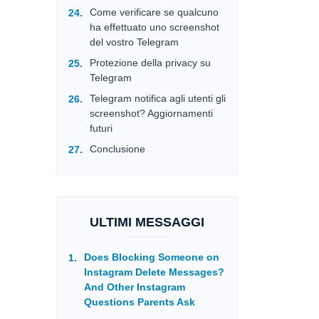
Come verificare se qualcuno
ha effettuato uno screenshot
del vostro Telegram
Protezione della privacy su
Telegram
Telegram notifica agli utenti gli
screenshot? Aggiornamenti
futuri
Conclusione
ULTIMI MESSAGGI
Does Blocking Someone on
Instagram Delete Messages?
And Other Instagram
Questions Parents Ask