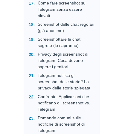
Come fare screenshot su
Telegram senza essere
rilevati
Screenshot delle chat regolari
(già anonime)
Screenshottare le chat
segrete (lo sapranno)
Privacy degli screenshot di
Telegram: Cosa devono
sapere i genitori
Telegram notifica gli
screenshot delle storie? La
privacy delle storie spiegata
Confronto: Applicazioni che
notificano gli screenshot vs.
Telegram
Domande comuni sulle
notifiche di screenshot di
Telegram