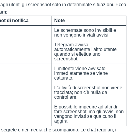
agli utenti gli screenshot solo in determinate situazioni. Ecco
ram:
t di notifica
Note
Le schermate sono invisibili e
non vengono inviati avvisi.
Telegram avvisa
automaticamente l'altro utente
quando si effettua uno
screenshot.
Il mittente viene avvisato
immediatamente se viene
catturato.
L'attività di screenshot non viene
tracciata; non c'è nulla da
controllare.
È possibile impedire ad altri di
fare screenshot, ma gli avvisi non
vengono inviati se qualcuno li
aggira.
t segrete e nei media che scompaiono. Le chat regolari, i