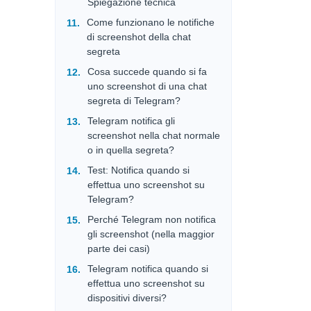
Spiegazione tecnica
Come funzionano le notifiche
di screenshot della chat
segreta
Cosa succede quando si fa
uno screenshot di una chat
segreta di Telegram?
Telegram notifica gli
screenshot nella chat normale
o in quella segreta?
Test: Notifica quando si
effettua uno screenshot su
Telegram?
Perché Telegram non notifica
gli screenshot (nella maggior
parte dei casi)
Telegram notifica quando si
effettua uno screenshot su
dispositivi diversi?