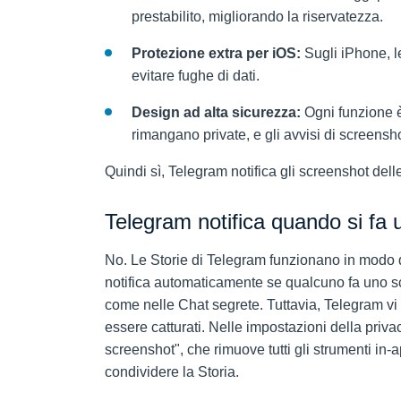
prestabilito, migliorando la riservatezza.
Protezione extra per iOS:
Sugli iPhone, 
evitare fughe di dati.
Design ad alta sicurezza:
Ogni funzione è
rimangano private, e gli avvisi di screens
Quindi sì, Telegram notifica gli screenshot del
Telegram notifica quando si fa 
No. Le Storie di Telegram funzionano in modo di
notifica automaticamente se qualcuno fa uno scr
come nelle Chat segrete. Tuttavia, Telegram vi 
essere catturati. Nelle impostazioni della priva
screenshot", che rimuove tutti gli strumenti in-a
condividere la Storia.