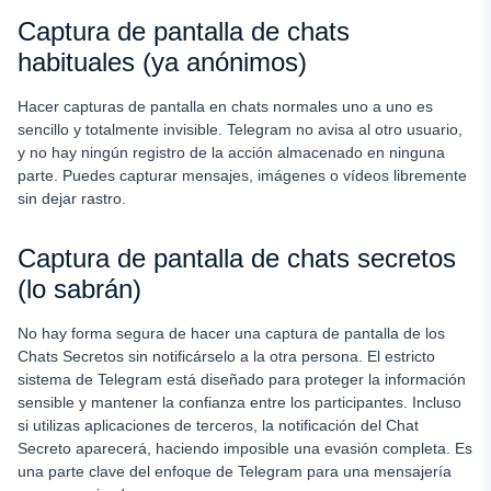
Captura de pantalla de chats
habituales (ya anónimos)
Hacer capturas de pantalla en chats normales uno a uno es
sencillo y totalmente invisible. Telegram no avisa al otro usuario,
y no hay ningún registro de la acción almacenado en ninguna
parte. Puedes capturar mensajes, imágenes o vídeos libremente
sin dejar rastro.
Captura de pantalla de chats secretos
(lo sabrán)
No hay forma segura de hacer una captura de pantalla de los
Chats Secretos sin notificárselo a la otra persona. El estricto
sistema de Telegram está diseñado para proteger la información
sensible y mantener la confianza entre los participantes. Incluso
si utilizas aplicaciones de terceros, la notificación del Chat
Secreto aparecerá, haciendo imposible una evasión completa. Es
una parte clave del enfoque de Telegram para una mensajería