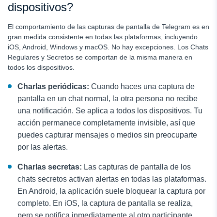
dispositivos?
El comportamiento de las capturas de pantalla de Telegram es en
gran medida consistente en todas las plataformas, incluyendo
iOS, Android, Windows y macOS. No hay excepciones. Los Chats
Regulares y Secretos se comportan de la misma manera en
todos los dispositivos.
Charlas periódicas:
Cuando haces una captura de
pantalla en un chat normal, la otra persona no recibe
una notificación. Se aplica a todos los dispositivos. Tu
acción permanece completamente invisible, así que
puedes capturar mensajes o medios sin preocuparte
por las alertas.
Charlas secretas:
Las capturas de pantalla de los
chats secretos activan alertas en todas las plataformas.
En Android, la aplicación suele bloquear la captura por
completo. En iOS, la captura de pantalla se realiza,
pero se notifica inmediatamente al otro participante.