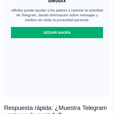
uMobix
Captura de pantalla de chats habituales (ya anónimos)
uMobix puede ayudar a los padres a rastrear la actividad
Captura de pantalla de chats secretos (lo sabrán)
de Telegram, dando información sobre mensajes y
Privacidad de las capturas de pantalla de Telegram: Lo que
medios sin violar la privacidad personal.
los padres deben saber
¿Notifica Telegram las capturas de pantalla de las Historias?
SEGUIR AHORA
Explicación de la privacidad de las historias
Comparativa: Apps que notifican capturas de pantalla vs.
Telegram
Preguntas comunes sobre las notificaciones de capturas de
pantalla de Telegram
Cómo comprobar si alguien hace una captura de pantalla de
tu Telegram
Cómo proteger tu privacidad en Telegram
¿Notifica Telegram a los usuarios las capturas de pantalla?
Futuras actualizaciones
Conclusión
Respuesta rápida: ¿Muestra Telegram