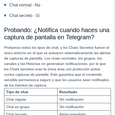
Chat normal - No
Chat secreto - Sí
Probando: ¿Notifica cuando haces una
captura de pantalla en Telegram?
Probamos todos los tipos de chat, y los Chats Secretos fueron el
único entorno en el que se activaron sistemáticamente las alertas
de capturas de pantalla. Los chats normales, los grupos, los
canales y las Historias no generaban notificaciones, por lo que
los Chats secretos eran la única área con protección activa
contra capturas de pantalla. Esto garantiza que el contenido
sensible permanezca seguro y que los usuarios sean notificados
de los intentos de captura.
Tipo de chat
Resultado
Chat regular
Sin notificación
Chat en grupo
Sin notificación
Chat secreto
Alerta inmediata