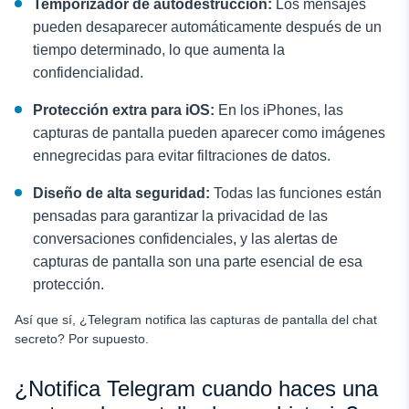
Temporizador de autodestrucción:
Los mensajes
pueden desaparecer automáticamente después de un
tiempo determinado, lo que aumenta la
confidencialidad.
Protección extra para iOS:
En los iPhones, las
capturas de pantalla pueden aparecer como imágenes
ennegrecidas para evitar filtraciones de datos.
Diseño de alta seguridad:
Todas las funciones están
pensadas para garantizar la privacidad de las
conversaciones confidenciales, y las alertas de
capturas de pantalla son una parte esencial de esa
protección.
Así que sí, ¿Telegram notifica las capturas de pantalla del chat
secreto? Por supuesto.
¿Notifica Telegram cuando haces una