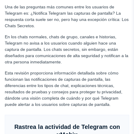
Una de las preguntas más comunes entre los usuarios de
¿Notifica Telegram Premium capturas de pantalla?
Telegram es: ¿Notifica Telegram las capturas de pantalla? La
¿Se pueden ver capturas de pantalla en Telegram?
respuesta corta suele ser no, pero hay una excepción crítica: Los
Explicación técnica
Chats Secretos.
Cómo funcionan las notificaciones de capturas de pantalla
En los chats normales, chats de grupo, canales e historias,
del chat secreto
Telegram no avisa a los usuarios cuando alguien hace una
Qué pasa cuando haces una captura de pantalla de un chat
captura de pantalla. Los chats secretos, sin embargo, están
secreto de Telegram
diseñados para comunicaciones de alta seguridad y notifican a la
otra persona inmediatamente.
¿Notifica Telegram capturas de pantalla en el chat normal
frente al chat secreto?
Esta revisión proporciona información detallada sobre cómo
Probando: ¿Notifica cuando haces una captura de pantalla
funcionan las notificaciones de capturas de pantalla, las
en Telegram?
diferencias entre los tipos de chat, explicaciones técnicas,
resultados de pruebas y consejos para proteger tu privacidad,
Por qué Telegram no notifica las capturas de pantalla (en la
mayoría de los casos)
dándote una visión completa de cuándo y por qué Telegram
puede alertar a los usuarios sobre capturas de pantalla.
¿Notifica Telegram cuando haces una captura de pantalla
en diferentes dispositivos?
Cómo hacer capturas de pantalla en Telegram sin ser
Rastrea la actividad de Telegram con
detectado