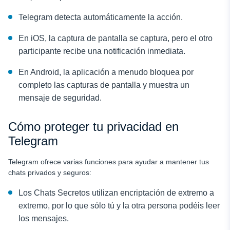
Telegram detecta automáticamente la acción.
En iOS, la captura de pantalla se captura, pero el otro
participante recibe una notificación inmediata.
En Android, la aplicación a menudo bloquea por
completo las capturas de pantalla y muestra un
mensaje de seguridad.
Cómo proteger tu privacidad en
Telegram
Telegram ofrece varias funciones para ayudar a mantener tus
chats privados y seguros:
Los Chats Secretos utilizan encriptación de extremo a
extremo, por lo que sólo tú y la otra persona podéis leer
los mensajes.