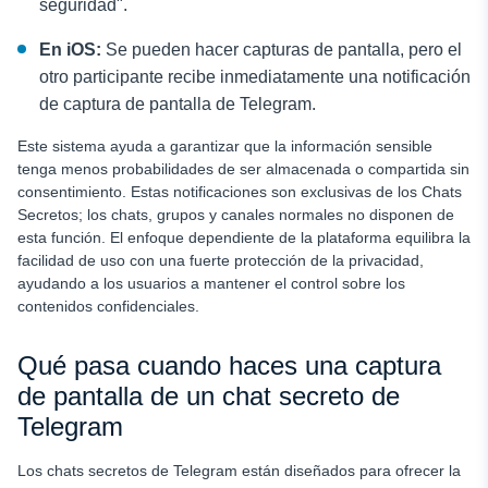
seguridad".
En iOS:
Se pueden hacer capturas de pantalla, pero el
otro participante recibe inmediatamente una notificación
de captura de pantalla de Telegram.
Este sistema ayuda a garantizar que la información sensible
tenga menos probabilidades de ser almacenada o compartida sin
consentimiento. Estas notificaciones son exclusivas de los Chats
Secretos; los chats, grupos y canales normales no disponen de
esta función. El enfoque dependiente de la plataforma equilibra la
facilidad de uso con una fuerte protección de la privacidad,
ayudando a los usuarios a mantener el control sobre los
contenidos confidenciales.
Qué pasa cuando haces una captura
de pantalla de un chat secreto de
Telegram
Los chats secretos de Telegram están diseñados para ofrecer la