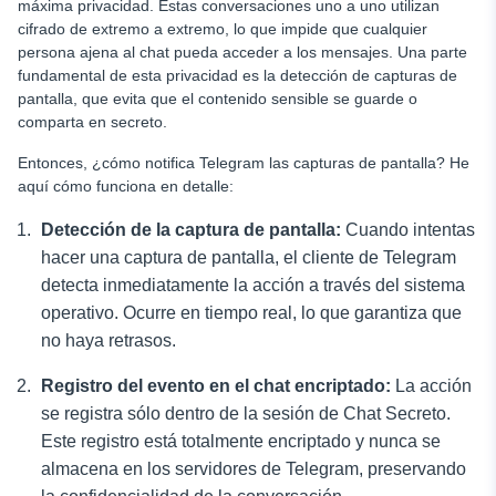
máxima privacidad. Estas conversaciones uno a uno utilizan
cifrado de extremo a extremo, lo que impide que cualquier
persona ajena al chat pueda acceder a los mensajes. Una parte
fundamental de esta privacidad es la detección de capturas de
pantalla, que evita que el contenido sensible se guarde o
comparta en secreto.
Entonces, ¿cómo notifica Telegram las capturas de pantalla? He
aquí cómo funciona en detalle:
Detección de la captura de pantalla:
Cuando intentas
hacer una captura de pantalla, el cliente de Telegram
detecta inmediatamente la acción a través del sistema
operativo. Ocurre en tiempo real, lo que garantiza que
no haya retrasos.
Registro del evento en el chat encriptado:
La acción
se registra sólo dentro de la sesión de Chat Secreto.
Este registro está totalmente encriptado y nunca se
almacena en los servidores de Telegram, preservando