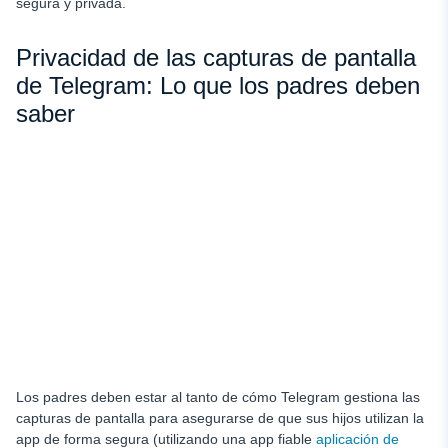
segura y privada.
Privacidad de las capturas de pantalla
de Telegram: Lo que los padres deben
saber
Los padres deben estar al tanto de cómo Telegram gestiona las
capturas de pantalla para asegurarse de que sus hijos utilizan la
app de forma segura (utilizando una app fiable
aplicación de