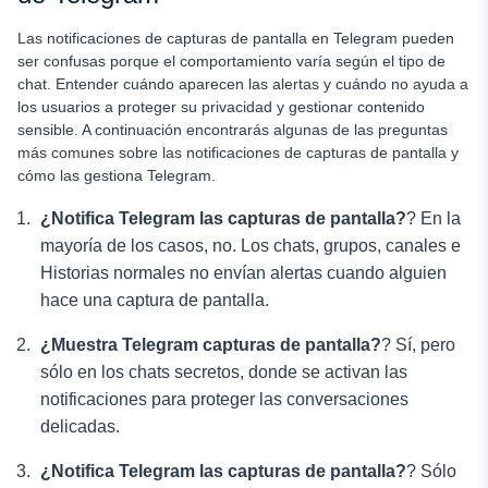
Las notificaciones de capturas de pantalla en Telegram pueden
ser confusas porque el comportamiento varía según el tipo de
chat. Entender cuándo aparecen las alertas y cuándo no ayuda a
los usuarios a proteger su privacidad y gestionar contenido
sensible. A continuación encontrarás algunas de las preguntas
más comunes sobre las notificaciones de capturas de pantalla y
cómo las gestiona Telegram.
¿Notifica Telegram las capturas de pantalla?
? En la
mayoría de los casos, no. Los chats, grupos, canales e
Historias normales no envían alertas cuando alguien
hace una captura de pantalla.
¿Muestra Telegram capturas de pantalla?
? Sí, pero
sólo en los chats secretos, donde se activan las
notificaciones para proteger las conversaciones
delicadas.
¿Notifica Telegram las capturas de pantalla?
? Sólo