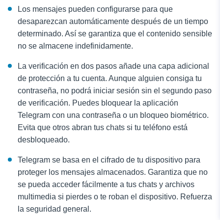
Los mensajes pueden configurarse para que
desaparezcan automáticamente después de un tiempo
determinado. Así se garantiza que el contenido sensible
no se almacene indefinidamente.
La verificación en dos pasos añade una capa adicional
de protección a tu cuenta. Aunque alguien consiga tu
contraseña, no podrá iniciar sesión sin el segundo paso
de verificación. Puedes bloquear la aplicación
Telegram con una contraseña o un bloqueo biométrico.
Evita que otros abran tus chats si tu teléfono está
desbloqueado.
Telegram se basa en el cifrado de tu dispositivo para
proteger los mensajes almacenados. Garantiza que no
se pueda acceder fácilmente a tus chats y archivos
multimedia si pierdes o te roban el dispositivo. Refuerza
la seguridad general.