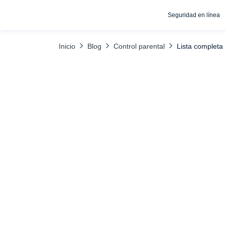
Seguridad en línea
ÍNDICE
Palabras clave del juego (más de 40 término
Inicio
Blog
Control parental
Lista completa 