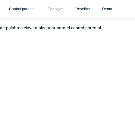
Control parental
Consejos
Reseñas
Demo
s)
Palabras clave sobre incitación al odio y extremismo (más 
de palabras clave a bloquear para el control parental