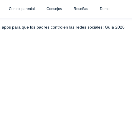
Control parental
Consejos
Reseñas
Demo
redes sociales
2. Bark - Lo mejor para la detección de conten
 apps para que los padres controlen las redes sociales: Guía 2026