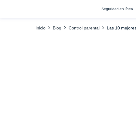
Seguridad en línea
ÍNDICE
1. uMobix - Mejor monitorización integral de 
Inicio
Blog
Control parental
Las 10 mejores