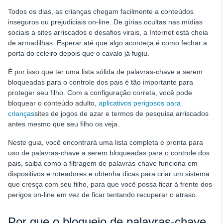
Palavras-chave sobre jogos de azar (mais de 40 termos)
Todos os dias, as crianças chegam facilmente a conteúdos
Palavras-chave de discurso de ódio e extremismo (mais de
inseguros ou prejudiciais on-line. De gírias ocultas nas mídias
60 termos)
sociais a sites arriscados e desafios virais, a Internet está cheia
de armadilhas. Esperar até que algo aconteça é como fechar a
Palavras-chave de desvio de mídia social (mais de 30
termos)
porta do celeiro depois que o cavalo já fugiu.
Palavras-chave de desafios perigosos (mais de 20 termos)
É por isso que ter uma lista sólida de palavras-chave a serem
bloqueadas para o controle dos pais é tão importante para
Sites para maiores de 18 anos Palavras-chave
proteger seu filho. Com a configuração correta, você pode
Palavras-chave específicas da plataforma a serem
bloquear o conteúdo adulto,
aplicativos perigosos para
bloqueadas
crianças
sites de jogos de azar e termos de pesquisa arriscados
antes mesmo que seu filho os veja.
Palavras-chave do YouTube para filtrar
Neste guia, você encontrará uma lista completa e pronta para
Palavras-chave da plataforma de jogos
uso de
palavras-chave a serem bloqueadas para o controle dos
Gírias de mídia social para monitorar
pais, saiba como a filtragem de palavras-chave funciona em
dispositivos e roteadores e obtenha dicas para criar um sistema
Como implementar o bloqueio de palavras-chave de forma
que cresça com seu filho, para que você possa ficar à frente dos
eficaz
perigos on-line em vez de ficar tentando recuperar o atraso.
Limitações do bloqueio de palavras-chave
Além das palavras-chave: Estratégia completa de controle
Por que o bloqueio de palavras-chave