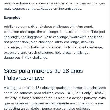
palavras-chave ajuda a evitar a exposição e mantém as crianças
mais seguras contra atividades on-line arriscadas.
Exemplos:
rch*llenge game, d*re, bl*ckout challenge, s*lf-h*rm trend,
cinnamon challenge, fire challenge, ice bucket extreme, Tide pod
challenge, choking game, knife challenge, swallowing challenge,
hot pepper dare, slap challenge, dizzy challenge, desk flip
challenge, jump challenge, daredevil challenge, stunt challenge,
extreme prank, crush challenge, hold breath challenge,
dangerous TikTok challenge.
Sites para maiores de 18 anos
Palavras-chave
A categoria de sites 18+ abrange quaisquer termos que sinalizem
conteúdo somente para adultos, como "18+", "a*ult only", "n*sfw",
"x** only" e frases semelhantes. O bloqueio dessas palavras evita
que as crianças tropecem acidentalmente em conteúdo que não
se destina à sua idade - pense nisso como se estivesse