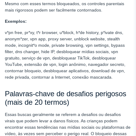
Mesmo com esses termos bloqueados, os controles parentais
mais rigorosos podem ser facilmente contornados.
Exemplos:
v*pn free, pr*xy, t*r browser, u*block, h*de history, p*ivate dns,
anonym*zer, vpn app, proxy server, unblock website, stealth
mode, incognit*o mode, private browsing, vpn settings, bypass
filter, dns changer, hide IP, desbloquear mídias sociais, vpn
gratuito, serviço de vpn, desbloquear TikTok, desbloquear
YouTube, extensão de vpn, login anônimo, navegador secreto,
contornar bloqueio, desbloquear aplicativos, download de vpn,
rede privada, contornar a Internet, conexão mascarada.
Palavras-chave de desafios perigosos
(mais de 20 termos)
Essas buscas geralmente se referem a desafios ou desafios
virais que podem levar a danos físicos. As crianças podem
encontrar essas tendências nas mídias sociais ou plataformas de
vídeo, às vezes sem perceber o perigo real. O bloqueio dessas