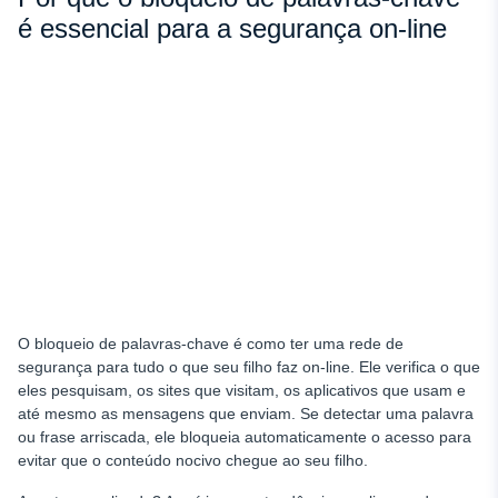
parental
é essencial para a segurança on-line
Listas de palavras-chave adequadas à idade
Palavras-chave para o bloco para idades de 6 a 10 anos
Palavras-chave para o bloco para idades entre 11 e 14 anos
Palavras-chave para o bloco para idades entre 15 e 17 anos
Atualizando sua lista de palavras-chave: O que há de novo
em 2026
Ferramentas de bloqueio de palavras-chave gratuitas e
pagas
Conclusão
O bloqueio de palavras-chave é como ter uma rede de
segurança para tudo o que seu filho faz on-line. Ele verifica o que
eles pesquisam, os sites que visitam, os aplicativos que usam e
até mesmo as mensagens que enviam. Se detectar uma palavra
ou frase arriscada, ele bloqueia automaticamente o acesso para
evitar que o conteúdo nocivo chegue ao seu filho.