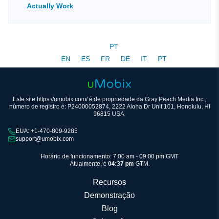
Actually Work
PT
EN
ES
FR
DE
IT
PT
Este site https://umobix.com/ é de propriedade da Gray Peach Media Inc.,
número de registro é: P24000052874, 2222 Aloha Dr Unit 101, Honolulu, HI
96815 USA.
EUA: +1-470-809-9285
support@umobix.com
Horário de funcionamento: 7:00 am - 09:00 pm GMT
Atualmente, é
04:37 pm
GTM.
Recursos
Demonstração
Blog