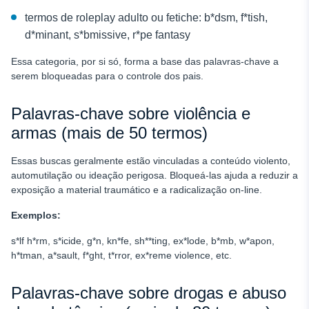
termos de roleplay adulto ou fetiche: b*dsm, f*tish,
d*minant, s*bmissive, r*pe fantasy
Essa categoria, por si só, forma a base das palavras-chave a
serem bloqueadas para o controle dos pais.
Palavras-chave sobre violência e
armas (mais de 50 termos)
Essas buscas geralmente estão vinculadas a conteúdo violento,
automutilação ou ideação perigosa. Bloqueá-las ajuda a reduzir a
exposição a material traumático e a radicalização on-line.
Exemplos:
s*lf h*rm, s*icide, g*n, kn*fe, sh**ting, ex*lode, b*mb, w*apon,
h*tman, a*sault, f*ght, t*rror, ex*reme violence, etc.
Palavras-chave sobre drogas e abuso