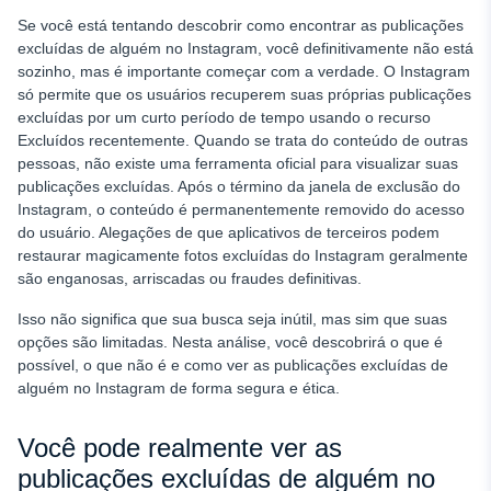
Instagram (para os pais)
Se você está tentando descobrir como encontrar as publicações
Como ver as histórias excluídas de alguém no Instagram
excluídas de alguém no Instagram, você definitivamente não está
sozinho, mas é importante começar com a verdade. O Instagram
Aplicativos de terceiros que afirmam mostrar publicações
só permite que os usuários recuperem suas próprias publicações
excluídas
excluídas por um curto período de tempo usando o recurso
Considerações legais e éticas
Excluídos recentemente. Quando se trata do conteúdo de outras
pessoas, não existe uma ferramenta oficial para visualizar suas
Para os pais: Monitoramento da atividade de adolescentes
publicações excluídas. Após o término da janela de exclusão do
no Instagram
Instagram, o conteúdo é permanentemente removido do acesso
Como evitar que suas postagens sejam recuperadas
do usuário. Alegações de que aplicativos de terceiros podem
restaurar magicamente fotos excluídas do Instagram
geralmente
Conclusão
são enganosas, arriscadas ou fraudes definitivas.
Isso não significa que sua busca seja inútil, mas sim que suas
opções são limitadas. Nesta análise, você descobrirá o que é
possível, o que não é e como ver as publicações excluídas de
alguém no Instagram de forma segura e ética.
Você pode realmente ver as
publicações excluídas de alguém no