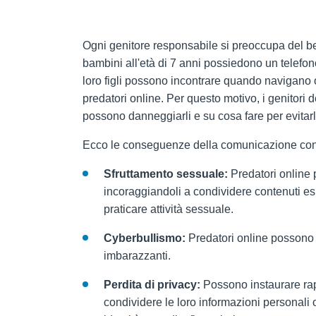
Ogni genitore responsabile si preoccupa del bene
bambini all'età di 7 anni possiedono un telefono,
loro figli possono incontrare quando navigano o
predatori online. Per questo motivo, i genitori 
possono danneggiarli e su cosa fare per evitarl
Ecco le conseguenze della comunicazione con 
Sfruttamento sessuale:
Predatori online
incoraggiandoli a condividere contenuti esp
praticare attività sessuale.
Cyberbullismo:
Predatori online
possono i
imbarazzanti.
Perdita di privacy:
Possono instaurare rappo
condividere le loro informazioni personali o i