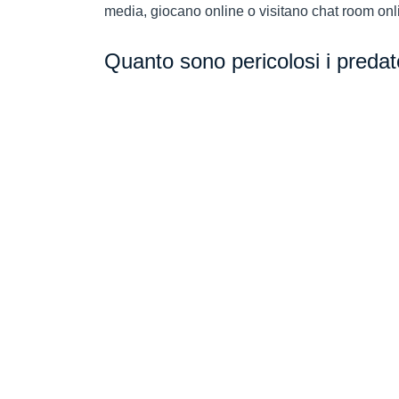
media, giocano online o visitano chat room on
Quanto sono pericolosi i predat