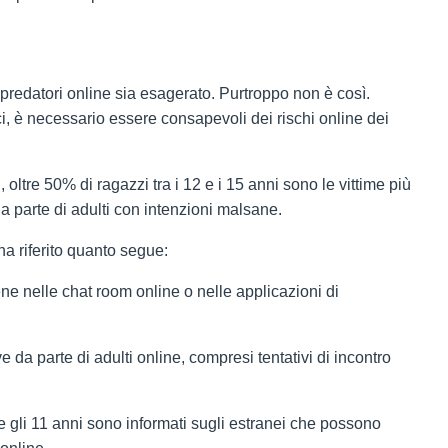
predatori online sia esagerato. Purtroppo non è così.
, è necessario essere consapevoli dei rischi online dei
oltre 50% di ragazzi tra i 12 e i 15 anni sono le vittime più
a parte di adulti con intenzioni malsane.
a riferito quanto segue:
ne nelle chat room online o nelle applicazioni di
 da parte di adulti online, compresi tentativi di incontro
e gli 11 anni sono informati sugli estranei che possono