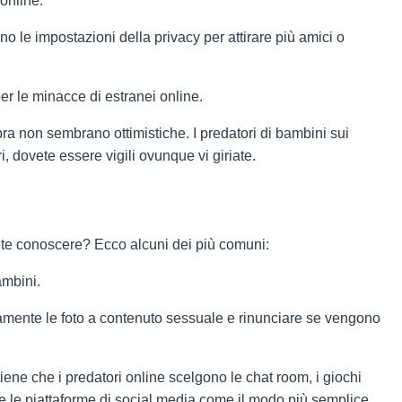
online.
 le impostazioni della privacy per attirare più amici o
r le minacce di estranei online.
ra non sembrano ottimistiche. I predatori di bambini sui
 dovete essere vigili ovunque vi giriate.
te conoscere? Ecco alcuni dei più comuni:
ambini.
mente le foto a contenuto sessuale e rinunciare se vengono
iene che i predatori online scelgono le chat room, i giochi
 e le piattaforme di social media come il modo più semplice