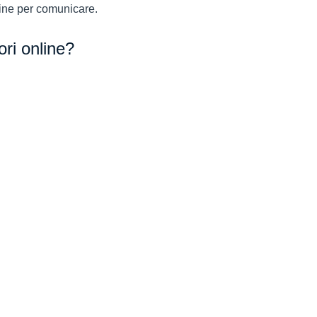
line per comunicare.
ori online?