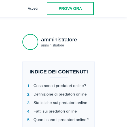
PROVA ORA
Accedi
 che vostro figlio è stato adescato da un predatore online
Con
amministratore
amministratore
INDICE DEI CONTENUTI
Cosa sono i predatori online?
Definizione di predatori online
Statistiche sui predatori online
Fatti sui predatori online
Quanti sono i predatori online?