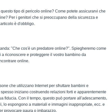
 questo tipo di pericolo online? Come potete assicurarvi che
line? Per i genitori che si preoccupano della sicurezza e
o articolo è d'obbligo.
manda: "Che cos'è un predatore online?". Spiegheremo come
vi a riconoscere e proteggere il vostro bambino da
ncontrare online.
one che utilizzano Internet per sfruttare bambini e
ori spesso iniziano costruendo relazioni forti e apparentemente
ua fiducia. Con il tempo, questo può portare all'adescamento,
li, lo espongono a materiali e immagini inappropriate, ecc. e
er provocare paura o imbarazzo.