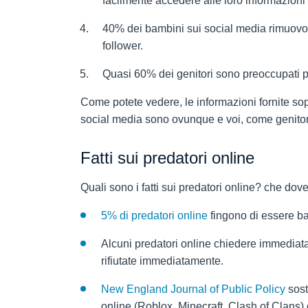
facilmente accedere alle loro informazioni 
40% dei bambini sui social media rimuovono
follower.
Quasi 60% dei genitori sono preoccupati pe
Come potete vedere, le informazioni fornite sop
social media sono ovunque e voi, come genitori,
Fatti sui predatori online
Quali sono i fatti sui predatori online?
che dove
5% di predatori online
fingono di essere b
Alcuni predatori online
chiedere immediata
rifiutate immediatamente.
New England Journal of Public Policy
sost
online (Roblox, Minecraft, Clash of Clans)