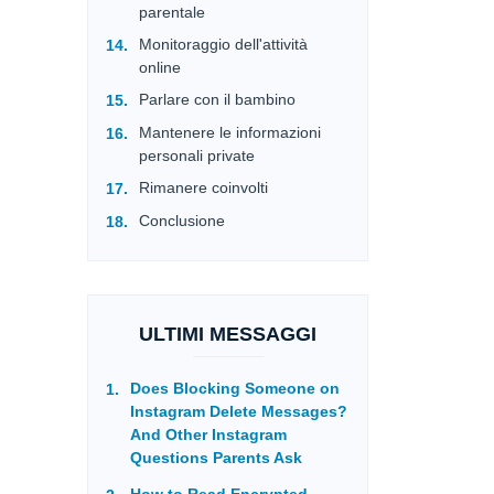
parentale
Monitoraggio dell'attività
online
Parlare con il bambino
Mantenere le informazioni
personali private
Rimanere coinvolti
Conclusione
ULTIMI MESSAGGI
Does Blocking Someone on
Instagram Delete Messages?
And Other Instagram
Questions Parents Ask