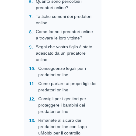
Quanto sono pericolosi i
predatori online?
Tattiche comuni dei predatori
online
Come fanno i predatori online
a trovare le loro vittime?
Segni che vostro figlio è stato
adescato da un predatore
online
Conseguenze legali per i
predatori online
Come parlare ai propri figli dei
predatori online
Consigli per i genitori per
proteggere i bambini dai
predatori online
Rimanete al sicuro dai
predatori online con l'app
uMobix per il controllo