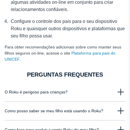
algumas atividades on-line em conjunto para criar
relacionamentos confiáveis.
Configure o controle dos pais para o seu dispositivo
Roku
e quaisquer outros dispositivos e plataformas que
seu filho possa usar.
Para obter recomendações adicionais sobre como manter seus
filhos seguros on-line, acesse o site
Plataforma para pais do
UNICEF
.
PERGUNTAS FREQUENTES
O Roku é perigoso para crianças?
O Roku é um lugar seguro para as crianças. Entretanto, como se trata de um
Como posso saber se meu filho está usando o Roku?
dispositivo de streaming, seu filho pode encontrar acidentalmente conteúdo
inadequado. Portanto, se uma criança tiver acesso ao aplicativo Roku,
O Roku não salva o histórico de exibição. Portanto, a única maneira de
certifique-se de definir limites para filmes e canais de televisão on-line para
Como faço para excluir a conta Roku do meu filho?
impedir que seu filho acesse o conteúdo do Roku é configurar o controle
que ela possa navegar com segurança pelo conteúdo.