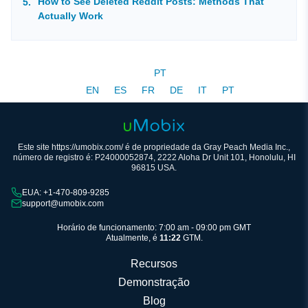
How to See Deleted Reddit Posts: Methods That
Actually Work
PT
EN
ES
FR
DE
IT
PT
Este site https://umobix.com/ é de propriedade da Gray Peach Media Inc.,
número de registro é: P24000052874, 2222 Aloha Dr Unit 101, Honolulu, HI
96815 USA.
EUA: +1-470-809-9285
support@umobix.com
Horário de funcionamento: 7:00 am - 09:00 pm GMT
Atualmente, é
11:22
GTM.
Recursos
Demonstração
Blog