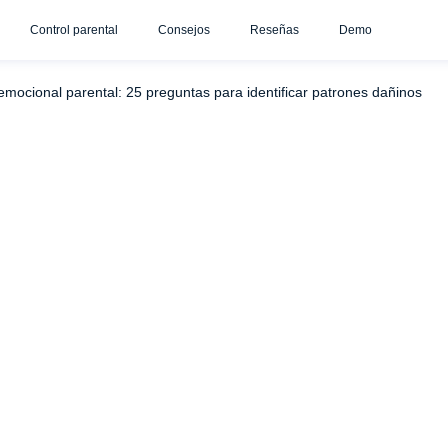
Control parental
Consejos
Reseñas
Demo
de Abuso Emocional Grave Presentes
10-17 Respuestas "Sí" - 
emocional parental: 25 preguntas para identificar patrones dañinos