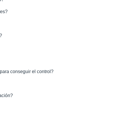
nes?
?
ara conseguir el control?
tación?