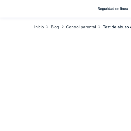
Seguridad en línea
ÍNDICE
18-25 Respuestas "Sí" - Crítico: Patrones 
Inicio
Blog
Control parental
Test de abuso 