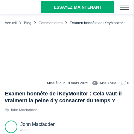
ESSAYEZ MAINTENANT
TABLE DES MATIÈRES
Comment fonctionne iKeyMonitor ?
Accueil
Blog
Commentaires
Examen honnête de iKeyMonitor : Cela vaut-il vraiment la peine d'y consacrer du temps ?
iKeyMonitor : commentaires de personnes réelles
Caractéristiques principales d'iKeyMonitor : Promesses et
réalité
Surveillance des appels et des SMS
Localisation par GPS
Surveillance des médias sociaux
Mise à jour 19 mars 2025
34907 vue
0
COMMENTAIRES
Gestion du temps d'écran
Examen honnête de iKeyMonitor : Cela vaut-il
Écoute ambiante
vraiment la peine d'y consacrer du temps ?
Examen de iKeyMonitor : Avantages et inconvénients
John Macfadden
uMobix comme meilleure alternative à iKeyMonitor
John Macfadden
Enregistrement de données
auteur