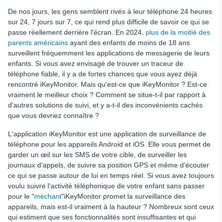
Version de démonstration
De nos jours, les gens semblent rivés à leur téléphone 24 heures
Localiser la cible à l'aide d'un numéro de téléphone
sur 24, 7 jours sur 7, ce qui rend plus difficile de savoir ce qui se
passe réellement derrière l'écran. En 2024,
plus de la moitié des
Accès complet à leur téléphone sans Jailbreak ni Root
parents américains
ayant des enfants de moins de 18 ans
Enregistrement de l'entourage du téléphone
surveillent fréquemment les applications de messagerie de leurs
enfants. Si vous avez envisagé de trouver un traceur de
Blocage de sites web
téléphone fiable, il y a de fortes chances que vous ayez déjà
Pourquoi choisir uMobix pour le suivi de votre téléphone
rencontré iKeyMonitor. Mais qu'est-ce que iKeyMonitor ? Est-ce
portable ?
vraiment le meilleur choix ? Comment se situe-t-il par rapport à
d'autres solutions de suivi, et y a-t-il des inconvénients cachés
En résumé
que vous devriez connaître ?
L'application iKeyMonitor est une application de surveillance de
téléphone pour les appareils Android et iOS. Elle vous permet de
garder un œil sur les SMS de votre cible, de surveiller les
journaux d'appels, de suivre sa position GPS et même d'écouter
ce qui se passe autour de lui en temps réel. Si vous avez toujours
voulu suivre l'activité téléphonique de votre enfant sans passer
pour le "
méchant
"iKeyMonitor promet la surveillance des
appareils, mais est-il vraiment à la hauteur ? Nombreux sont ceux
qui estiment que ses fonctionnalités sont insuffisantes et qui