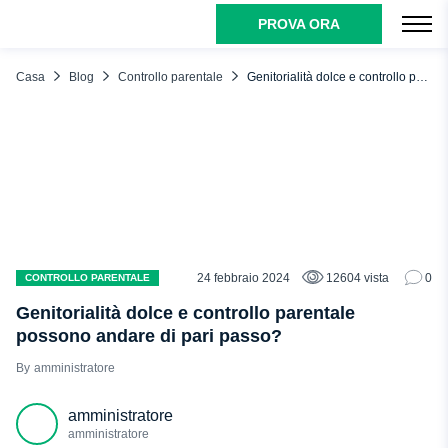
PROVA ORA
INDICE DEI CONTENUTI
Che cos'è la genitorialità dolce e come funziona?
Casa
Blog
Controllo parentale
Genitorialità dolce e controllo parentale possono andare di pari passo?
L'empatia
Confini
Comprensione
Rispetto
Quali sono gli altri metodi genitoriali e in cosa si differenzia
la genitorialità dolce?
24 febbraio 2024
12604 vista
0
CONTROLLO PARENTALE
Genitorialità autorevole
Genitorialità dolce e controllo parentale
Genitorialità autoritaria
possono andare di pari passo?
Genitorialità permissiva
amministratore
Genitorialità negligente
amministratore
Genitorialità gentile
amministratore