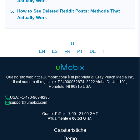
Actually Work
How to See Deleted Reddit Posts: Methods That
Actually Work
IT
EN
ES
FR
PT
DE
IT
Questo sito web https://umobix.com/ è di proprietà di Gray Peach Media Inc,
il cui numero di registro è: P24000052874, 2222 Aloha Dr Unit 101,
Honolulu, HI 96815 USA.
USA: +1-470-809-9285
support@umobix.com
Orario d'ufficio: 7:00 - 21:00 GMT
Attualmente è
06:53
GTM.
Caratteristiche
Demo