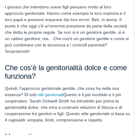
Come incorporare la genitorialità gentile nella vita di tutti i
giorni
I giovani che intendono avere figli pensano molto al loro
approccio genitoriale. Hanno come esempio la loro mamma e il
Pro e contro della genitorialità dolce
loro papà e possono imparare dai loro errori. Beh, in teoria. Il
punto è che oggi c'è un'enorme pressione da parte della società
I vantaggi dei controlli parentali per un'educazione gentile
che detta le proprie regole. Se non si è un genitore gentile, si è
uMobix come principale assistente alla genitorialità gentile
un cattivo genitore, ma... Che cos'è un genitore gentile e come si
può combinare con la sicurezza e i controlli parentali?
Bilanciare sicurezza e privacy come genitore gentile
Scopriamolo!
Usare la tecnologia come assistente alla genitorialità per
costruire l'indipendenza
Che cos'è la genitorialità dolce e come
FAQ
funziona?
Quindi, l'approccio genitoriale gentile, che cosa ha nella sua
essenza? Di tutti
stili genitoriali
Questo è il più morbido e il più
cooperativo. Sarah Ockwell-Smith ha introdotto per prima la
genitorialità dolce, che mira a costruire relazioni di fiducia e di
cooperazione tra genitori e figli. Questo stile genitoriale si basa su
4 capisaldi: empatia, limiti, comprensione e rispetto.