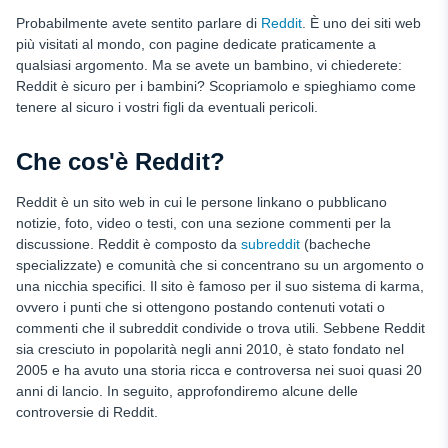
Predatori di bambini
Probabilmente avete sentito parlare di
Reddit
. È uno dei siti web
più visitati al mondo, con pagine dedicate praticamente a
Disinformazione
qualsiasi argomento. Ma se avete un bambino, vi chiederete:
Reddit è sicuro per i bambini? Scopriamolo e spieghiamo come
Truffe
tenere al sicuro i vostri figli da eventuali pericoli.
Come proteggere gli adolescenti su Reddit: 4 consigli per i
genitori
Che cos'è Reddit?
Conclusione
Reddit è un sito web in cui le persone linkano o pubblicano
FAQ
notizie, foto, video o testi, con una sezione commenti per la
discussione. Reddit è composto da
subreddit
(bacheche
specializzate) e comunità che si concentrano su un argomento o
una nicchia specifici. Il sito è famoso per il suo sistema di karma,
ovvero i punti che si ottengono postando contenuti votati o
commenti che il subreddit condivide o trova utili. Sebbene Reddit
sia cresciuto in popolarità negli anni 2010, è stato fondato nel
2005 e ha avuto una storia ricca e controversa nei suoi quasi 20
anni di lancio. In seguito, approfondiremo alcune delle
controversie di Reddit.