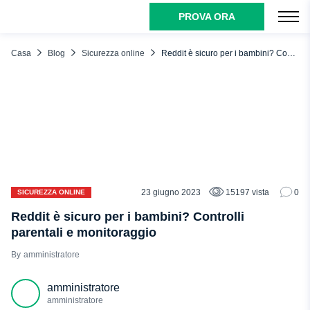
PROVA ORA
INDICE DEI CONTENUTI
Che cos'è Reddit?
Casa
Blog
Sicurezza online
Reddit è sicuro per i bambini? Controlli parentali e monitoraggio
A cosa serve Reddit?
Perché agli adolescenti piace Reddit?
Come bloccare Reddit con uMobix su Android
Esistono controlli parentali su Reddit?
Il lato oscuro di Reddit
Doxers
23 giugno 2023
15197 vista
0
SICUREZZA ONLINE
L'odio
Reddit è sicuro per i bambini? Controlli
parentali e monitoraggio
Body Shaming e cyberbullismo
amministratore
Sfide pericolose
Gore
amministratore
Contenuto per adulti
amministratore