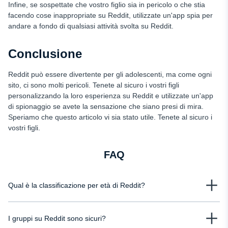
Infine, se sospettate che vostro figlio sia in pericolo o che stia
facendo cose inappropriate su Reddit, utilizzate un'app spia per
andare a fondo di qualsiasi attività svolta su Reddit.
Conclusione
Reddit può essere divertente per gli adolescenti, ma come ogni
sito, ci sono molti pericoli. Tenete al sicuro i vostri figli
personalizzando la loro esperienza su Reddit e utilizzate un'app
di spionaggio se avete la sensazione che siano presi di mira.
Speriamo che questo articolo vi sia stato utile. Tenete al sicuro i
vostri figli.
FAQ
Qual è la classificazione per età di Reddit?
L'app Reddit è classificata 17+ su Android. Tuttavia, la classificazione
I gruppi su Reddit sono sicuri?
dell'app Reddit non riflette quella del sito web. Reddit consente agli utenti di