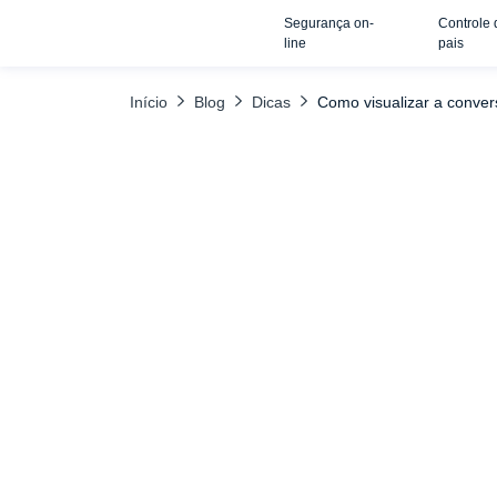
Segurança on-
Controle 
TABELA DE CONTEÚDO
Como visualizar conversas secretas no Mess
line
pais
Início
Blog
Dicas
Como visualizar a conve