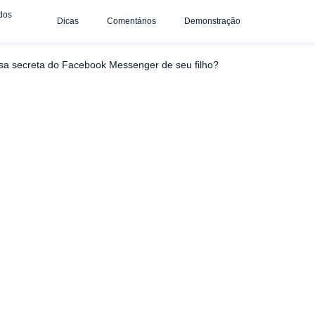
dos
Dicas
Comentários
Demonstração
enger de outro telefone?
Exibir a conversa secreta do Fac
rsa secreta do Facebook Messenger de seu filho?