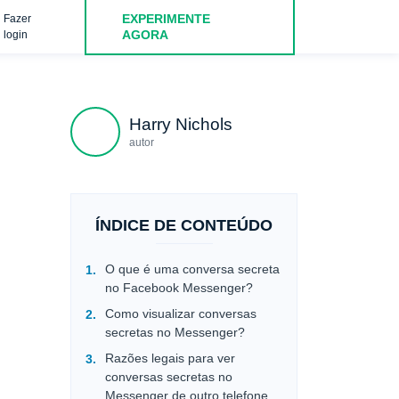
EXPERIMENTE
Fazer
ebook Messenger com o uMobix
Exibir conversas secretas no
AGORA
login
Harry Nichols
autor
ÍNDICE DE CONTEÚDO
O que é uma conversa secreta
no Facebook Messenger?
Como visualizar conversas
secretas no Messenger?
Razões legais para ver
conversas secretas no
Messenger de outro telefone