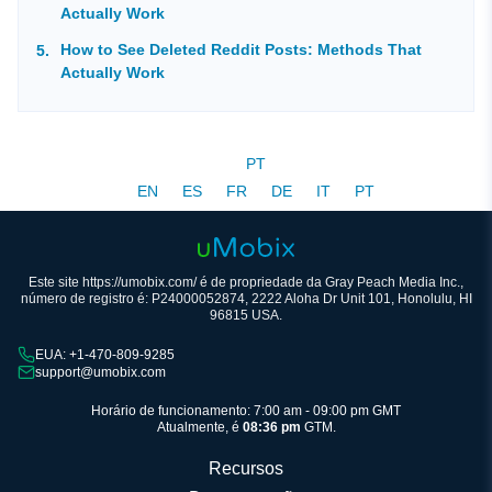
Actually Work
How to See Deleted Reddit Posts: Methods That
Actually Work
PT
EN
ES
FR
DE
IT
PT
Este site https://umobix.com/ é de propriedade da Gray Peach Media Inc.,
número de registro é: P24000052874, 2222 Aloha Dr Unit 101, Honolulu, HI
96815 USA.
EUA: +1-470-809-9285
support@umobix.com
Horário de funcionamento: 7:00 am - 09:00 pm GMT
Atualmente, é
08:36 pm
GTM.
Recursos