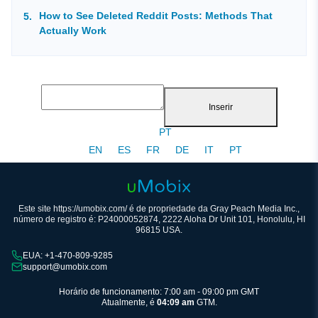
How to See Deleted Reddit Posts: Methods That
Actually Work
Inserir
PT
EN
ES
FR
DE
IT
PT
Este site https://umobix.com/ é de propriedade da Gray Peach Media Inc.,
número de registro é: P24000052874, 2222 Aloha Dr Unit 101, Honolulu, HI
96815 USA.
EUA: +1-470-809-9285
support@umobix.com
Horário de funcionamento: 7:00 am - 09:00 pm GMT
Atualmente, é
04:09 am
GTM.