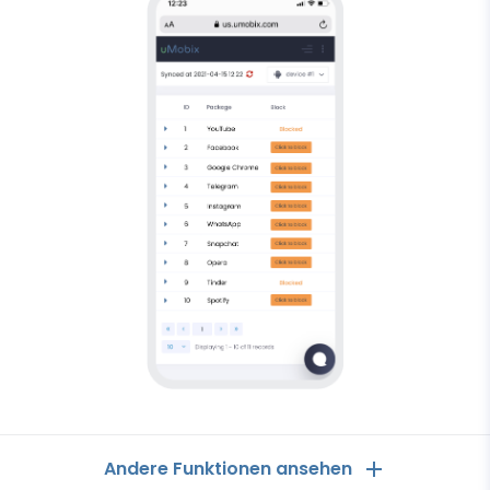
Android-
Andere Funktionen ansehen
Tracker