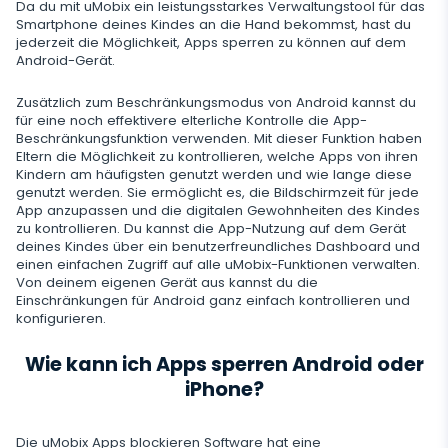
Instagram
Da du mit uMobix ein leistungsstarkes Verwaltungstool für das
Einstellungen für die Fernsteuerung
Smartphone deines Kindes an die Hand bekommst, hast du
Viber
Aufzeichnung der Browsernutzung
Snapchat
Streaming
jederzeit die Möglichkeit, Apps sperren zu können auf dem
Automatisches Update
Android-Gerät.
Telegram
Browserverlauf
Tik Tok
Kameraschnappschuss
Onlinestatus für soziale Medien
Gelöschte Information
Zusätzlich zum Beschränkungsmodus von Android kannst du
Wechat
Browser-Lesezeichen
für eine noch effektivere elterliche Kontrolle die App-
YouTube
Videostream
SIM-Kartenwechsel
Beschränkungsfunktion verwenden. Mit dieser Funktion haben
Gelöschte Nachrichten Wiederherstellen
Skype
Mailbox-Scanner
Steuerung
Eltern die Möglichkeit zu kontrollieren, welche Apps von ihren
Reddit
Audiostream
Kindern am häufigsten genutzt werden und wie lange diese
Geofinder
Anrufliste Wiederherstellen
Kik
genutzt werden. Sie ermöglicht es, die Bildschirmzeit für jede
Unerwünschte Apps Löschen
Tinder
SCHLIESSEN
App anzupassen und die digitalen Gewohnheiten des Kindes
Installation mit einem Klick
Gelöschte Kontakte Wiederherstellen
zu kontrollieren. Du kannst die App-Nutzung auf dem Gerät
Line
Apps sperren
Dating-Apps
deines Kindes über ein benutzerfreundliches Dashboard und
Liste der installierten Anwendungen
einen einfachen Zugriff auf alle uMobix-Funktionen verwalten.
Umbenannte Kontakte
Signal Messenger
Webseiten Sperren
Von deinem eigenen Gerät aus kannst du die
Zeitplan für die Verwendung der Anwendung
Einschränkungen für Android ganz einfach kontrollieren und
Google Duo
konfigurieren.
Wi-Fi blockieren
Benachrichtigungen
Google Chat Tracker
Wie kann ich Apps sperren Android oder
Handy Sperren
Geräteinformation
iPhone?
SMS Blockieren
Spy-App-Detector
Die uMobix Apps blockieren Software hat eine
Anrufe Blockieren