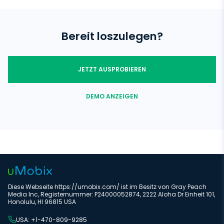
Du musst die Jugendschutzeinstellungen auf deinem Android-
die Verwendung einer Tracking-Software wie uMobix, die alle
Gerät aktivieren und Apps Blockieren Android, um zu
verdächtigen Apps auf dem Gerät erkennt.
verhindern, dass bestimmte Apps heruntergeladen werden.
Gehe zu den Einstellungen und rufe die Seite für die
Bereit loszulegen?
Kindersicherung auf. Dort musst du einen PIN-Code festlegen.
Mit dieser App Sperre Funktion wird das Herunterladen
bestimmter Apps nicht möglich sein. Installiere zusätzlich eine
Jugendschutzsoftware wie uMobix.
JETZT AUSPROBIEREN
DEMO ANZEIGEN
Diese Webseite https://umobix.com/ ist im Besitz von Gray Peach
Media Inc, Registernummer: P24000052874, 2222 Aloha Dr Einheit 101,
Honolulu, HI 96815 USA
USA: +1-470-809-9285