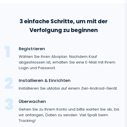
Allgemeines
3 einfache Schritte, um mit der
Anruflisten
Messaging-Anwendungen
Verfolgung zu beginnen
Kontaktliste
Messaging-Anwendungen
Soziale Medien
Text Message Tracker
Registrieren
Whatsapp
Soziale Medien
Wählen Sie Ihren Aboplan. Nachdem Kauf
GPS-Standorte
Medien
Facebook Messenger
abgeshlossen ist, erhalten Sie eine E-Mail mit Ihrem
Facebook
Login und Passwort.
Keylogger
Foto- und Video-Tracker
Zoom
Internet
Instagram
Installieren & Einrichten
Einstellungen für die Fernsteuerung
Viber
Aufzeichnung der Browsernutzung
Installieren Sie uMobix auf einem Ziel-Android-Gerät.
Snapchat
Streaming
Automatisches Update
Telegram
Browserverlauf
Überwachen
Tik Tok
Kameraschnappschuss
Onlinestatus für soziale Medien
Gelöschte Information
Wechat
Gehen Sie zu Ihrem Konto und bitte warten Sie ab, bis
Browser-Lesezeichen
YouTube
Videostream
wir anfangen, Daten zu senden. Viel Spaß beim
SIM-Kartenwechsel
Gelöschte Nachrichten Wiederherstellen
Skype
Tracking!
Mailbox-Scanner
Steuerung
Reddit
Audiostream