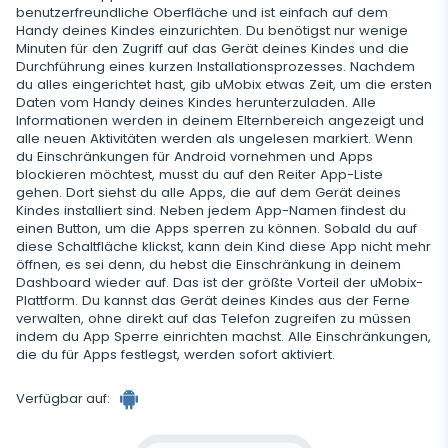
benutzerfreundliche Oberfläche und ist einfach auf dem
Handy deines Kindes einzurichten. Du benötigst nur wenige
Zusätzliche App für Eltern
Minuten für den Zugriff auf das Gerät deines Kindes und die
Durchführung eines kurzen Installationsprozesses. Nachdem
Datenspeicherung regulieren
du alles eingerichtet hast, gib uMobix etwas Zeit, um die ersten
Daten vom Handy deines Kindes herunterzuladen. Alle
Informationen werden in deinem Elternbereich angezeigt und
alle neuen Aktivitäten werden als ungelesen markiert. Wenn
du Einschränkungen für Android vornehmen und Apps
blockieren möchtest, musst du auf den Reiter App-Liste
gehen. Dort siehst du alle Apps, die auf dem Gerät deines
Kindes installiert sind. Neben jedem App-Namen findest du
einen Button, um die Apps sperren zu können. Sobald du auf
diese Schaltfläche klickst, kann dein Kind diese App nicht mehr
öffnen, es sei denn, du hebst die Einschränkung in deinem
Dashboard wieder auf. Das ist der größte Vorteil der uMobix-
Plattform. Du kannst das Gerät deines Kindes aus der Ferne
verwalten, ohne direkt auf das Telefon zugreifen zu müssen
indem du App Sperre einrichten machst. Alle Einschränkungen,
die du für Apps festlegst, werden sofort aktiviert.
Verfügbar auf: