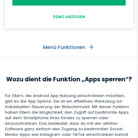
DEMO ANZEIGEN
Menü Funktionen
Allgemeines
Wozu dient die Funktion „Apps sperren“?
Anruflisten
Messaging-Anwendungen
Kontaktliste
Messaging-Anwendungen
Für Eltern, die Android App Nutzung einschränken möchten,
Soziale Medien
gibt es die App Sperre. Sie ist ein effektives Werkzeug zur
Text Message Tracker
individuellen Steuerung der Bildschirmzeit. Mit dieser Funktion
Whatsapp
haben Eltern die Möglichkeit, den Zugriff auf bestimmte Apps
Soziale Medien
GPS-Standorte
Medien
auf dem Smartphone ihres Kindes zu sperren oder
Facebook Messenger
einzuschränken. Das bedeutet, dass du mit der uMobix-
Facebook
Keylogger
Software ganz einfach den Zugang zu bestimmten Social-
Foto- und Video-Tracker
Zoom
Internet
Media-Apps wie Instagram oder TikTok einschränken kannst.