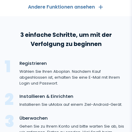
Andere Funktionen ansehen
Allgemeines
3 einfache Schritte, um mit der
Anruflisten
Messaging-Anwendungen
Verfolgung zu beginnen
Kontaktliste
Messaging-Anwendungen
Soziale Medien
Text Message Tracker
Registrieren
Whatsapp
Soziale Medien
Wählen Sie Ihren Aboplan. Nachdem Kauf
GPS-Standorte
Medien
Facebook Messenger
abgeshlossen ist, erhalten Sie eine E-Mail mit Ihrem
Facebook
Login und Passwort.
Keylogger
Foto- und Video-Tracker
Zoom
Internet
Instagram
Installieren & Einrichten
Einstellungen für die Fernsteuerung
Viber
Aufzeichnung der Browsernutzung
Installieren Sie uMobix auf einem Ziel-Android-Gerät.
Snapchat
Streaming
Automatisches Update
Telegram
Browserverlauf
Überwachen
Tik Tok
Kameraschnappschuss
Onlinestatus für soziale Medien
Gelöschte Information
Wechat
Gehen Sie zu Ihrem Konto und bitte warten Sie ab, bis
Browser-Lesezeichen
YouTube
Videostream