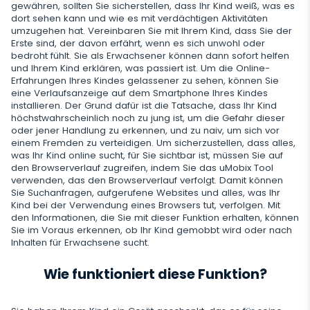
gewähren, sollten Sie sicherstellen, dass Ihr Kind weiß, was es
Zusätzliche App für Eltern
dort sehen kann und wie es mit verdächtigen Aktivitäten
umzugehen hat. Vereinbaren Sie mit Ihrem Kind, dass Sie der
Datenspeicherung regulieren
Erste sind, der davon erfährt, wenn es sich unwohl oder
bedroht fühlt. Sie als Erwachsener können dann sofort helfen
und Ihrem Kind erklären, was passiert ist. Um die Online-
Erfahrungen Ihres Kindes gelassener zu sehen, können Sie
eine Verlaufsanzeige auf dem Smartphone Ihres Kindes
installieren. Der Grund dafür ist die Tatsache, dass Ihr Kind
höchstwahrscheinlich noch zu jung ist, um die Gefahr dieser
oder jener Handlung zu erkennen, und zu naiv, um sich vor
einem Fremden zu verteidigen. Um sicherzustellen, dass alles,
was Ihr Kind online sucht, für Sie sichtbar ist, müssen Sie auf
den Browserverlauf zugreifen, indem Sie das uMobix Tool
verwenden, das den Browserverlauf verfolgt. Damit können
Sie Suchanfragen, aufgerufene Websites und alles, was Ihr
Kind bei der Verwendung eines Browsers tut, verfolgen. Mit
den Informationen, die Sie mit dieser Funktion erhalten, können
Sie im Voraus erkennen, ob Ihr Kind gemobbt wird oder nach
Inhalten für Erwachsene sucht.
Wie funktioniert diese Funktion?