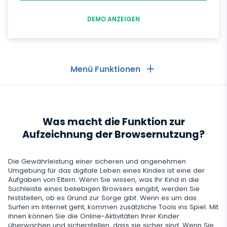
DEMO ANZEIGEN
Menü Funktionen
Allgemeines
Was macht die Funktion zur
Anruflisten
Messaging-Anwendungen
Aufzeichnung der Browsernutzung?
Kontaktliste
Messaging-Anwendungen
Soziale Medien
Die Gewährleistung einer sicheren und angenehmen
Text Message Tracker
Whatsapp
Umgebung für das digitale Leben eines Kindes ist eine der
Soziale Medien
Aufgaben von Eltern. Wenn Sie wissen, was Ihr Kind in die
GPS-Standorte
Medien
Suchleiste eines beliebigen Browsers eingibt, werden Sie
Facebook Messenger
Facebook
feststellen, ob es Grund zur Sorge gibt. Wenn es um das
Keylogger
Foto- und Video-Tracker
Surfen im Internet geht, kommen zusätzliche Tools ins Spiel. Mit
Zoom
Internet
ihnen können Sie die Online-Aktivitäten Ihrer Kinder
Instagram
Einstellungen für die Fernsteuerung
überwachen und sicherstellen, dass sie sicher sind. Wenn Sie