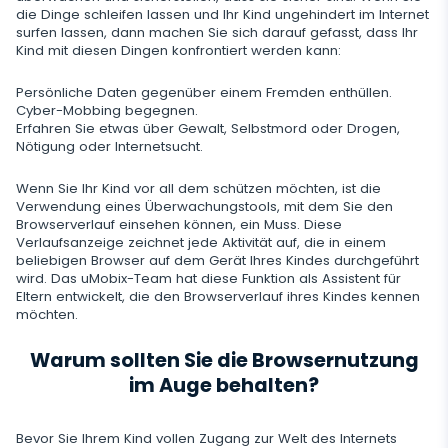
Viber
Aufzeichnung der Browsernutzung
die Dinge schleifen lassen und Ihr Kind ungehindert im Internet
Snapchat
Streaming
surfen lassen, dann machen Sie sich darauf gefasst, dass Ihr
Automatisches Update
Telegram
Kind mit diesen Dingen konfrontiert werden kann:
Browserverlauf
Tik Tok
Kameraschnappschuss
Onlinestatus für soziale Medien
Gelöschte Information
Wechat
Persönliche Daten gegenüber einem Fremden enthüllen.
Browser-Lesezeichen
YouTube
Videostream
Cyber-Mobbing begegnen.
SIM-Kartenwechsel
Gelöschte Nachrichten Wiederherstellen
Erfahren Sie etwas über Gewalt, Selbstmord oder Drogen,
Skype
Mailbox-Scanner
Steuerung
Nötigung oder Internetsucht.
Reddit
Audiostream
Geofinder
Anrufliste Wiederherstellen
Kik
Unerwünschte Apps Löschen
Tinder
Wenn Sie Ihr Kind vor all dem schützen möchten, ist die
SCHLIESSEN
Installation mit einem Klick
Verwendung eines Überwachungstools, mit dem Sie den
Gelöschte Kontakte Wiederherstellen
Line
Apps sperren
Browserverlauf einsehen können, ein Muss. Diese
Dating-Apps
Liste der installierten Anwendungen
Verlaufsanzeige zeichnet jede Aktivität auf, die in einem
Umbenannte Kontakte
Signal Messenger
beliebigen Browser auf dem Gerät Ihres Kindes durchgeführt
Webseiten Sperren
wird. Das uMobix-Team hat diese Funktion als Assistent für
Zeitplan für die Verwendung der Anwendung
Google Duo
Eltern entwickelt, die den Browserverlauf ihres Kindes kennen
Wi-Fi blockieren
möchten.
Benachrichtigungen
Google Chat Tracker
Handy Sperren
Warum sollten Sie die Browsernutzung
Geräteinformation
im Auge behalten?
SMS Blockieren
Spy-App-Detector
Anrufe Blockieren
Bevor Sie Ihrem Kind vollen Zugang zur Welt des Internets