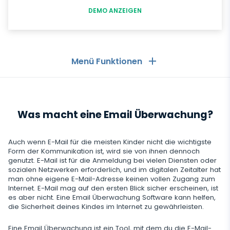
DEMO ANZEIGEN
Menü Funktionen
Allgemeines
Was macht eine Email Überwachung?
Anruflisten
Messaging-Anwendungen
Kontaktliste
Messaging-Anwendungen
Auch wenn E-Mail für die meisten Kinder nicht die wichtigste
Soziale Medien
Form der Kommunikation ist, wird sie von ihnen dennoch
Text Message Tracker
genutzt. E-Mail ist für die Anmeldung bei vielen Diensten oder
Whatsapp
sozialen Netzwerken erforderlich, und im digitalen Zeitalter hat
Soziale Medien
GPS-Standorte
Medien
man ohne eigene E-Mail-Adresse keinen vollen Zugang zum
Facebook Messenger
Internet. E-Mail mag auf den ersten Blick sicher erscheinen, ist
Facebook
Keylogger
es aber nicht. Eine Email Überwachung Software kann helfen,
Foto- und Video-Tracker
Zoom
Internet
die Sicherheit deines Kindes im Internet zu gewährleisten.
Instagram
Einstellungen für die Fernsteuerung
Viber
Aufzeichnung der Browsernutzung
Eine Email Überwachung ist ein Tool, mit dem du die E-Mail-