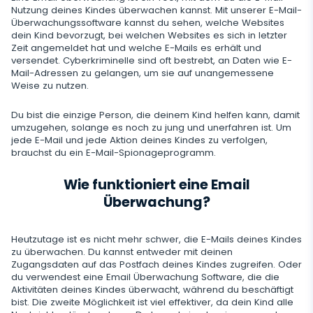
Snapchat
Streaming
Nutzung deines Kindes überwachen kannst. Mit unserer E-Mail-
Automatisches Update
Überwachungssoftware kannst du sehen, welche Websites
Telegram
Browserverlauf
Tik Tok
dein Kind bevorzugt, bei welchen Websites es sich in letzter
Kameraschnappschuss
Onlinestatus für soziale Medien
Gelöschte Information
Zeit angemeldet hat und welche E-Mails es erhält und
Wechat
Browser-Lesezeichen
versendet. Cyberkriminelle sind oft bestrebt, an Daten wie E-
YouTube
Videostream
SIM-Kartenwechsel
Mail-Adressen zu gelangen, um sie auf unangemessene
Gelöschte Nachrichten Wiederherstellen
Skype
Mailbox-Scanner
Steuerung
Weise zu nutzen.
Reddit
Audiostream
Geofinder
Anrufliste Wiederherstellen
Kik
Unerwünschte Apps Löschen
Du bist die einzige Person, die deinem Kind helfen kann, damit
Tinder
SCHLIESSEN
Installation mit einem Klick
umzugehen, solange es noch zu jung und unerfahren ist. Um
Gelöschte Kontakte Wiederherstellen
Line
jede E-Mail und jede Aktion deines Kindes zu verfolgen,
Apps sperren
Dating-Apps
brauchst du ein E-Mail-Spionageprogramm.
Liste der installierten Anwendungen
Umbenannte Kontakte
Signal Messenger
Webseiten Sperren
Wie funktioniert eine Email
Zeitplan für die Verwendung der Anwendung
Google Duo
Überwachung?
Wi-Fi blockieren
Benachrichtigungen
Google Chat Tracker
Handy Sperren
Heutzutage ist es nicht mehr schwer, die E-Mails deines Kindes
Geräteinformation
zu überwachen. Du kannst entweder mit deinen
SMS Blockieren
Zugangsdaten auf das Postfach deines Kindes zugreifen. Oder
Spy-App-Detector
du verwendest eine Email Überwachung Software, die die
Anrufe Blockieren
Aktivitäten deines Kindes überwacht, während du beschäftigt
bist. Die zweite Möglichkeit ist viel effektiver, da dein Kind alle