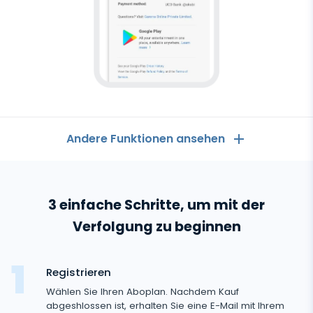
Android-
Tracker
Andere Funktionen ansehen
Allgemeines
3 einfache Schritte, um mit der
Anruflisten
Messaging-Anwendungen
Verfolgung zu beginnen
Kontaktliste
Messaging-Anwendungen
Soziale Medien
Text Message Tracker
Registrieren
Whatsapp
Soziale Medien
Wählen Sie Ihren Aboplan. Nachdem Kauf
GPS-Standorte
Medien
Facebook Messenger
abgeshlossen ist, erhalten Sie eine E-Mail mit Ihrem