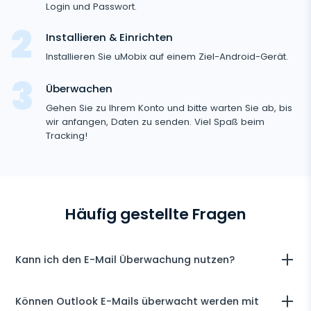
Facebook
Login und Passwort.
Keylogger
Foto- und Video-Tracker
Zoom
Internet
Instagram
Installieren & Einrichten
Einstellungen für die Fernsteuerung
Viber
Aufzeichnung der Browsernutzung
Installieren Sie uMobix auf einem Ziel-Android-Gerät.
Snapchat
Streaming
Automatisches Update
Telegram
Browserverlauf
Überwachen
Tik Tok
Kameraschnappschuss
Onlinestatus für soziale Medien
Gelöschte Information
Wechat
Gehen Sie zu Ihrem Konto und bitte warten Sie ab, bis
Browser-Lesezeichen
YouTube
Videostream
wir anfangen, Daten zu senden. Viel Spaß beim
SIM-Kartenwechsel
Gelöschte Nachrichten Wiederherstellen
Skype
Tracking!
Mailbox-Scanner
Steuerung
Reddit
Audiostream
Geofinder
Anrufliste Wiederherstellen
Kik
Unerwünschte Apps Löschen
Tinder
SCHLIESSEN
Installation mit einem Klick
Gelöschte Kontakte Wiederherstellen
Line
Apps sperren
Dating-Apps
Liste der installierten Anwendungen
Häufig gestellte Fragen
Umbenannte Kontakte
Signal Messenger
Webseiten Sperren
Zeitplan für die Verwendung der Anwendung
Google Duo
Wi-Fi blockieren
Kann ich den E-Mail Überwachung nutzen?
Benachrichtigungen
Google Chat Tracker
Handy Sperren
Mit Hilfe einer zusätzlichen Email Überwachung Software ist es
Geräteinformation
Können Outlook E-Mails überwacht werden mit
möglich, private und nicht geschäftliche E-Mail-Aktivitäten zu