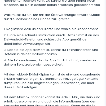
Nachrichten löschen kann. Du kannst sie aber immer noch
Zusätzliche App für Eltern
einsehen, da sie in deinem Benutzerbereich gespeichert sind.
Datenspeicherung regulieren
Was musst du tun, um mit der Überwachungssoftware uMobix
auf die Mailbox deines Kindes zuzugreifen?
Registriere dein uMobix-Konto und wähle ein Abonnement.
Führe eine schnelle Installation durch. Dazu nimmst du das
Ziel-Android-Telefon und richtest die App gemäß den
detaillierten Anweisungen ein.
Sobald die App aktiviert ist, kannst du Textnachrichten und
Dateien in deiner Mailbox abrufen.
Alle Informationen, die die App für dich abruft, werden in
deinem Benutzerbereich gespeichert.
Mit dem uMobix E-Mail-Spion kannst du ein- und ausgehende
E-Mails nachverfolgen. Du kannst neu hinzugefügte Kontakte
aufspüren und alle Registrierungen überwachen, die über
diese E-Mail erfolgen.
Mit dem Mailbox-Scanner kannst du jede E-Mail, die dein Kind
erhält, ausspionieren und auch die Informationen über den
Absender und über Spam-Mails einsehen. Wenn du die E-