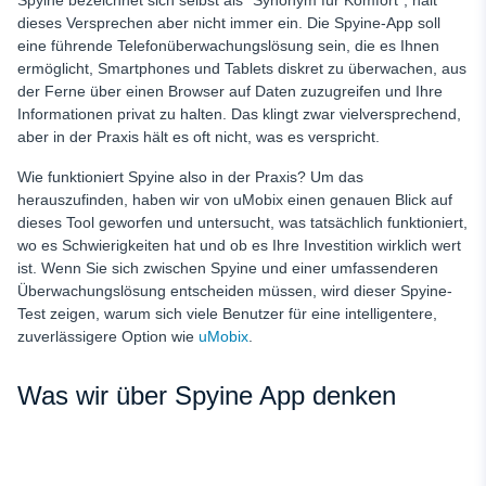
Spyine bezeichnet sich selbst als "Synonym für Komfort", hält
SIM-Tracker
dieses Versprechen aber nicht immer ein. Die Spyine-App soll
eine führende Telefonüberwachungslösung sein, die es Ihnen
Spyine Pro und Kontra
ermöglicht, Smartphones und Tablets diskret zu überwachen, aus
der Ferne über einen Browser auf Daten zuzugreifen und Ihre
Echte Spyine-Bewertungen
Informationen privat zu halten. Das klingt zwar vielversprechend,
Warum uMobix als Telefonüberwachungs-App besser ist als
aber in der Praxis hält es oft nicht, was es verspricht.
Spyine
Wie funktioniert Spyine also in der Praxis? Um das
GPS-Ortung, der Sie vertrauen können
herauszufinden, haben wir von uMobix einen genauen Blick auf
Unsichtbarer Betrieb (Stealth-Modus)
dieses Tool geworfen und untersucht, was tatsächlich funktioniert,
wo es Schwierigkeiten hat und ob es Ihre Investition wirklich wert
Gelöschte Daten wiederherstellen
ist. Wenn Sie sich zwischen Spyine und einer umfassenderen
Überwachungslösung entscheiden müssen, wird dieser Spyine-
Aufsicht über die sozialen Medien
Test zeigen, warum sich viele Benutzer für eine intelligentere,
Kein Rooting oder Jailbreaking erforderlich
zuverlässigere Option wie
uMobix
.
Support, der tatsächlich antwortet
Was wir über Spyine App denken
Spyine vs. uMobix: Seite an Seite
Warum uMobix über Spyine App wählen
Abschließende Überlegungen