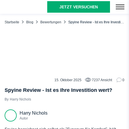
JETZT VERSUCHEN
INHALTSÜBERSICHT
Was wir über Spyine App denken
Startseite
Blog
Bewertungen
Spyine Review - Ist es Ihre Investition wert?
Wie funktioniert Spyine?
Spyine App Eigenschaften
Anrufverfolgung
SMS-Überwachung
Standortverfolgung
Geofence-Warnungen
15. Oktober 2025
7237 Ansicht
0
BEWERTUNGEN
Verfolgung sozialer Medien
Spyine Review - Ist es Ihre Investition wert?
Zugang zu den Medien
Harry Nichols
Verlauf des Browsing
Harry Nichols
Keylogger
Autor
Stealth-Modus