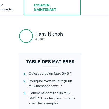
ESSAYER
Se
 cliqué sur un lien texte frauduleux ? Voici ce qu'il faut faire immédiat
MAINTENANT
connecter
Harry Nichols
auteur
TABLE DES MATIÈRES
Qu'est-ce qu'un faux SMS ?
Pourquoi avez-vous reçu un
faux message texte ?
Comment identifier un faux
SMS ? 8 cas les plus courants
avec des exemples