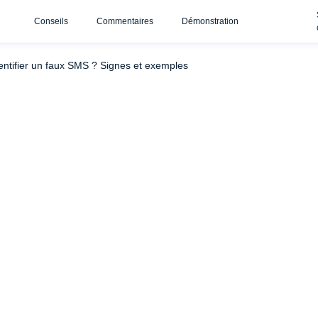
Conseils
Commentaires
Démonstration
Que se passe-t-il si vous répondez à un faux SMS ?
Vous avez
ntifier un faux SMS ? Signes et exemples