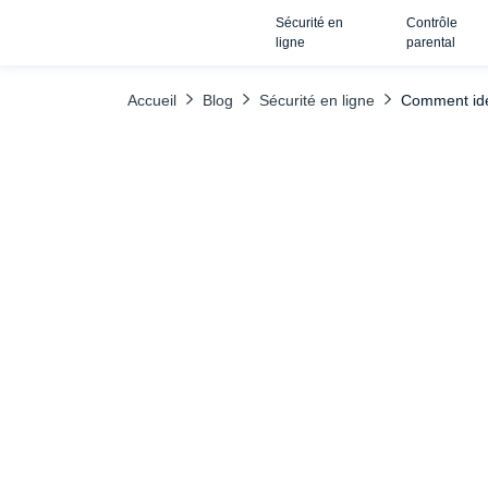
Sécurité en
Contrôle
TABLE DES MATIÈRES
Comment identifier un faux SMS ?
ligne
parental
Accueil
Blog
Sécurité en ligne
Comment ide