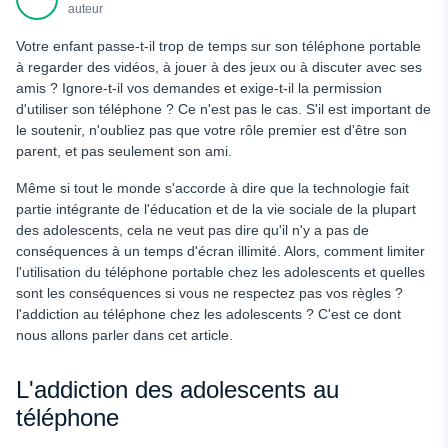
téléphone
auteur
Temps en famille sans téléphone
Votre enfant passe-t-il trop de temps sur son téléphone portable
à regarder des vidéos, à jouer à des jeux ou à discuter avec ses
Éviter le multitâche
amis ? Ignore-t-il vos demandes et exige-t-il la permission
Journées sans téléphone
d'utiliser son téléphone ? Ce n'est pas le cas. S'il est important de
le soutenir, n'oubliez pas que votre rôle premier est d'être son
Inclure le sport
parent, et pas seulement son ami.
Règles concernant le téléphone portable des adolescents :
Même si tout le monde s'accorde à dire que la technologie fait
Liste de contrôle pour les parents
partie intégrante de l'éducation et de la vie sociale de la plupart
Conclusion
des adolescents, cela ne veut pas dire qu'il n'y a pas de
conséquences à un temps d'écran illimité. Alors, comment limiter
l'utilisation du téléphone portable chez les adolescents et quelles
sont les conséquences si vous ne respectez pas vos règles ?
l'addiction au téléphone chez les adolescents ? C'est ce dont
nous allons parler dans cet article.
L'addiction des adolescents au
téléphone