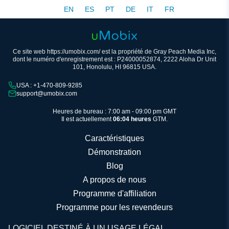
EN
ES
PT
DE
IT
FR
Ce site web https://umobix.com/ est la propriété de Gray Peach Media Inc,
dont le numéro d'enregistrement est : P24000052874, 2222 Aloha Dr Unit
101, Honolulu, HI 96815 USA.
USA : +1-470-809-9285
support@umobix.com
Heures de bureau : 7:00 am - 09:00 pm GMT
Il est actuellement
06:04 heures
GTM.
Caractéristiques
Démonstration
Blog
A propos de nous
Programme d'affiliation
Programme pour les revendeurs
LOGICIEL DESTINÉ À UN USAGE LÉGAL