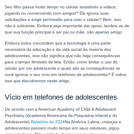
Evite a multitarefa
Seu filho passa muito tempo no celular assistindo a vídeos,
jogando ou conversando com amigos? Ele ignora suas
Dias sem telefone
solicitações e exige permissão para usar o celular? Bem, isso
não é suficiente. Embora seja importante dar apoio, lembre-se de
Incluir esportes
que sua função principal é ser pai ou mãe, não apenas amigo.
Regras para celulares de adolescentes: Lista de verificação
para os pais
Embora todos concordem que a tecnologia é uma parte
necessária da educação e da vida social da maioria dos
Conclusão
adolescentes, isso não significa que não haja consequências
para o tempo ilimitado de tela. Então, como limitar o uso do
celular por um adolescente e quais são as consequências se
você ignorar o seu
vício em telefones de adolescentes? É sobre
isso que discutiremos neste artigo.
Vício em telefones de adolescentes
De acordo com a American Academy of Child & Adolescent
Psychiatry (Academia Americana de Psiquiatria Infantil e do
Adolescente)
Relatório de 2024
Na América Latina, crianças e
adolescentes passam muito tempo em seus celulares, jogos,