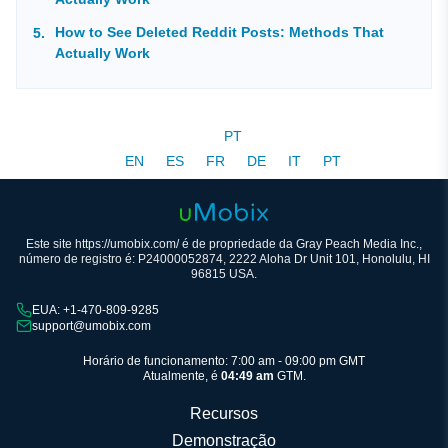
How to See Deleted Reddit Posts: Methods That
Actually Work
PT
EN
ES
FR
DE
IT
PT
Este site https://umobix.com/ é de propriedade da Gray Peach Media Inc.,
número de registro é: P24000052874, 2222 Aloha Dr Unit 101, Honolulu, HI
96815 USA.
EUA: +1-470-809-9285
support@umobix.com
Horário de funcionamento: 7:00 am - 09:00 pm GMT
Atualmente, é
04:49 am
GTM.
Recursos
Demonstração